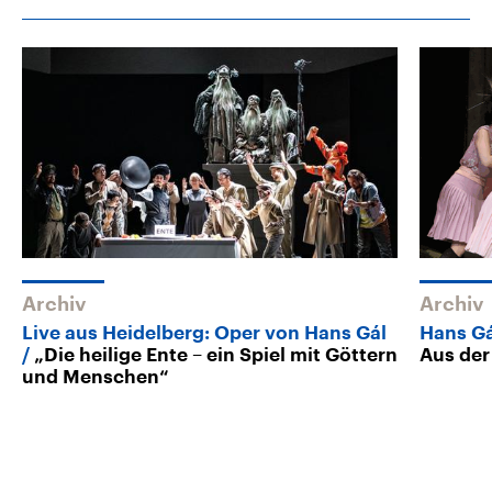
Archiv
Archiv
Live aus Heidelberg: Oper von Hans Gál
Hans Gá
„Die heilige Ente – ein Spiel mit Göttern
Aus der
und Menschen“