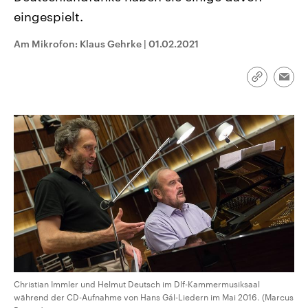
CDU, SPD und FDP regiert.-
aktuelle Weltgeschehen.
eingespielt.
Umfragen, Prognosen,
Wahlprogramme, aktuelle Berichte
Sendungen
Programm
Podcasts
und Hintergründe zu den Parteien
Am Mikrofon: Klaus Gehrke
|
01.02.2021
und Kandidaten der anstehenden
Wahl.
Audio-Archiv
Link
Emai
kopieren/te
Christian Immler und Helmut Deutsch im Dlf-Kammermusiksaal
während der CD-Aufnahme von Hans Gál-Liedern im Mai 2016. (Marcus