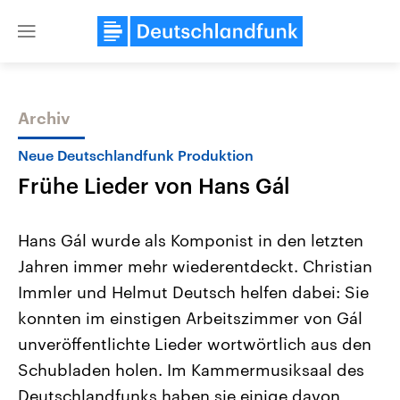
Close
menu
Archiv
Themen
Neue Deutschlandfunk Produktion
Frühe Lieder von Hans Gál
Hans Gál wurde als Komponist in den letzten
Jahren immer mehr wiederentdeckt. Christian
Immler und Helmut Deutsch helfen dabei: Sie
Landtagswahl Sachsen-Anhalt
USA
konnten im einstigen Arbeitszimmer von Gál
2026
Aktuelle Beiträge, Analys
Alle Informationen
unveröffentlichte Lieder wortwörtlich aus den
Hintergründe
Sachsen-Anhalt wählt am 6.
Wirtschaftlich und militäri
Schubladen holen. Im Kammermusiksaal des
September 2026 einen neuen
gehören die Vereinigten S
Landtag. Seit 2021 wird das
den mächtigsten Ländern 
Deutschlandfunks haben sie einige davon
Bundesland von einer Koalition aus
mit großem Einfluss auf d