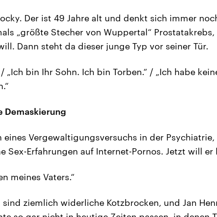
ocky. Der ist 49 Jahre alt und denkt sich immer noc
mals „größte Stecher von Wuppertal“ Prostatakrebs, w
ll. Dann steht da dieser junge Typ vor seiner Tür.
/ „Ich bin Ihr Sohn. Ich bin Torben.“ / „Ich habe kei
n.“
e Demaskierung
eines Vergewaltigungsversuchs in der Psychiatrie,
e Sex-Erfahrungen auf Internet-Pornos. Jetzt will er 
en meines Vaters.“
sind ziemlich widerliche Kotzbrocken, und Jan Henr
te so gar nicht in heutige Zeiten passen, in denen T