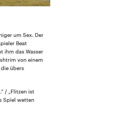
weniger um Sex. Der
pieler Beat
ht ihm das Wasser
ushtrim von einem
 die übers
/ „Flitzen ist
fs Spiel wetten