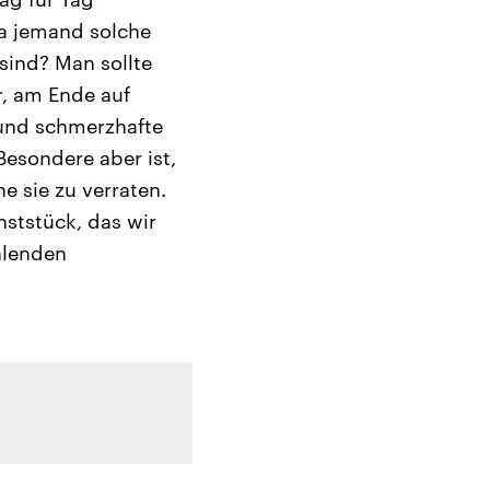
da jemand solche
sind? Man sollte
r, am Ende auf
e und schmerzhafte
esondere aber ist,
e sie zu verraten.
nststück, das wir
ehlenden