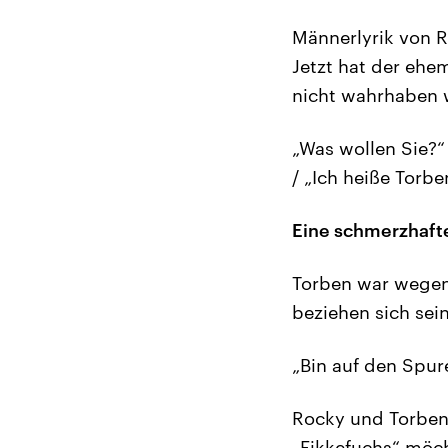
Männerlyrik von R
Jetzt hat der ehe
nicht wahrhaben wi
„Was wollen Sie?“ 
/ „Ich heiße Torbe
Eine schmerzhaft
Torben war wegen 
beziehen sich sein
„Bin auf den Spur
Rocky und Torben 
„Fikkefuchs“ möch