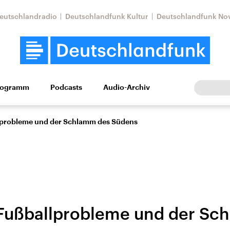
eutschlandradio
Deutschlandfunk Kultur
Deutschlandfunk No
rogramm
Podcasts
Audio-Archiv
Wirtschaft
Wissen
Kultur
Europa
Gesellschaf
lprobleme und der Schlamm des Südens
Fußballprobleme und der Sc
Nahostkonflikt
Iran
le Beiträge,
Aktuelle Lage und
Aktuelle Lage und