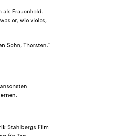
h als Frauenheld.
as er, wie vieles,
nen Sohn, Thorsten.“
 ansonsten
lernen.
ik Stahlbergs Film
ag für Tag