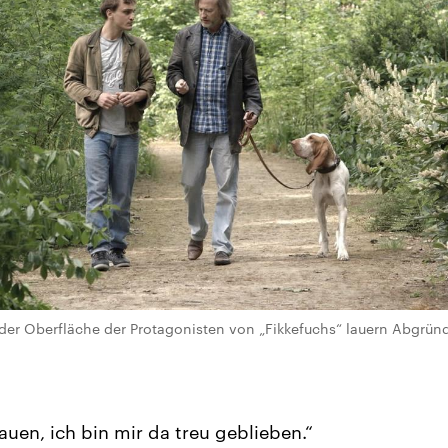
er der Oberfläche der Protagonisten von „Fikkefuchs“ lauern Abgrü
auen, ich bin mir da treu geblieben.“