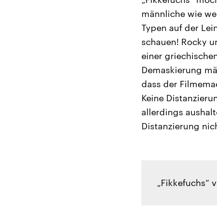
männliche wie wei
Typen auf der Lei
schauen! Rocky un
einer griechischen
Demaskierung män
dass der Filmemac
Keine Distanzierun
allerdings aushalt
Distanzierung nic
„Fikkefuchs“ 