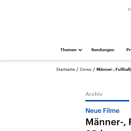
D
Themen
Sendungen
P
Die Nachrichten
Politik
/
/
Startseite
Corso
Männer-, Fußbal
Hörspiel und Feature
Musik
Archiv
Neue Filme
Männer-, 
Landtagswahl Sachsen-
USA
Anhalt 2026
Aktuel