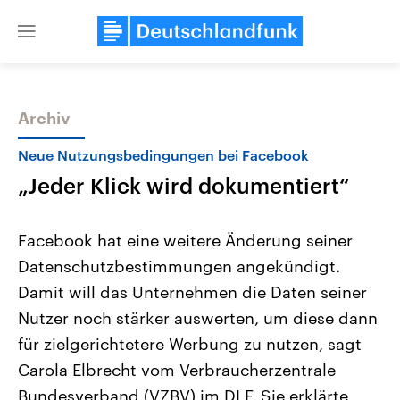
Close
menu
Archiv
Themen
Neue Nutzungsbedingungen bei Facebook
„Jeder Klick wird dokumentiert“
Facebook hat eine weitere Änderung seiner
Datenschutzbestimmungen angekündigt.
Damit will das Unternehmen die Daten seiner
Landtagswahl Sachsen-Anhalt
USA
Nutzer noch stärker auswerten, um diese dann
2026
Aktuelle Beiträge, Analys
Alle Informationen
für zielgerichtetere Werbung zu nutzen, sagt
Hintergründe
Sachsen-Anhalt wählt am 6.
Wirtschaftlich und militäri
Carola Elbrecht vom Verbraucherzentrale
September 2026 einen neuen
gehören die Vereinigten S
Landtag. Seit 2021 wird das
den mächtigsten Ländern 
Bundesverband (VZBV) im DLF. Sie erklärte,
Bundesland von einer Koalition aus
mit großem Einfluss auf d