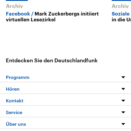
Archiv
Archiv
Facebook
Mark Zuckerbergs initiiert
Soziale
virtuellen Lesezirkel
in die 
Entdecken Sie den Deutschlandfunk
Programm
Programm
Hören
Alle Sendungen
Livestream
Kontakt
Die Nachrichten
Audios
Hörerservice
Service
Nachrichtenleicht
Podcasts
Social Media
FAQ
Über uns
Neue Beiträge auf dlf.de
Deutschlandfunk App