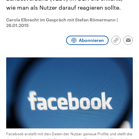
CDU, SPD und FDP regiert.-
aktuelle Weltgeschehen.
wie man als Nutzer darauf reagieren sollte.
Umfragen, Prognosen,
Wahlprogramme, aktuelle Berichte
Sendungen
Programm
Podcasts
und Hintergründe zu den Parteien
Carola Elbrecht im Gespräch mit Stefan Römermann
|
und Kandidaten der anstehenden
26.01.2015
Wahl.
Audio-Archiv
Abonnieren
Link
Emai
kopieren/te
Facebook erstellt mit den Daten der Nutzer genaue Profile und stellt die