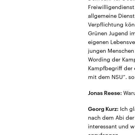
Freiwilligendiens
allgemeine Dienstp
Verpflichtung kö
Grünen Jugend im 
eigenen Lebensve
jungen Menschen i
Wording der Kampa
Kampfbegriff der 
mit dem NSU“. so
Jonas Reese:
Waru
Georg Kurz:
Ich gl
nach dem Abi der
interessant und w
anzufangen.