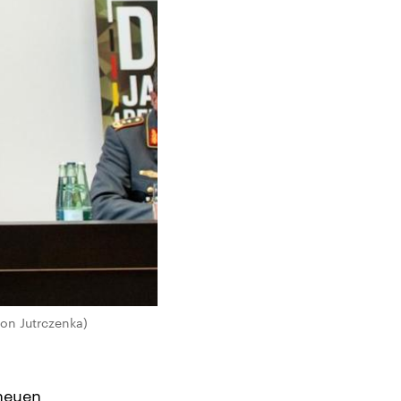
von Jutrczenka)
 neuen