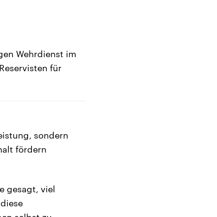
igen Wehrdienst im
eservisten für
Leistung, sondern
alt fördern
e gesagt, viel
 diese
ben selbst zu