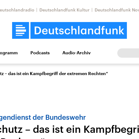
eutschlandradio
Deutschlandfunk Kultur
Deutschlandfunk No
rogramm
Podcasts
Audio-Archiv
Wirtschaft
Wissen
Kultur
Europa
Gesellschaf
z – das ist ein Kampfbegriff der extremen Rechten“
igendienst der Bundeswehr
hutz – das ist ein Kampfbegri
Nahostkonflikt
Iran
le Beiträge,
Aktuelle Lage und
Aktuelle Lage und