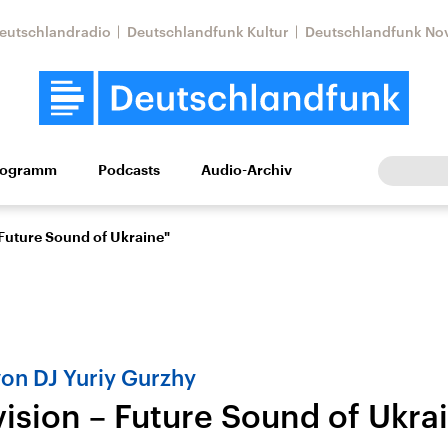
eutschlandradio
Deutschlandfunk Kultur
Deutschlandfunk No
rogramm
Podcasts
Audio-Archiv
Wirtschaft
Wissen
Kultur
Europa
Gesellschaf
 Future Sound of Ukraine"
on DJ Yuriy Gurzhy
vision – Future Sound of Ukra
Nahostkonflikt
Iran
le Beiträge,
Aktuelle Lage und
Aktuelle Lage und