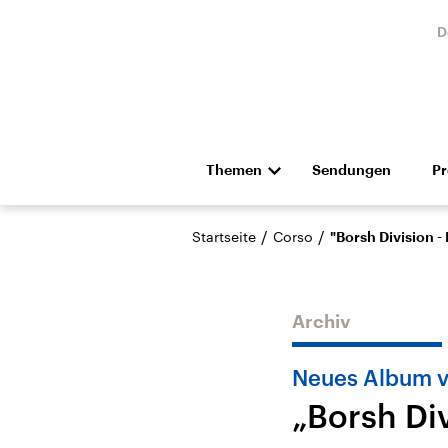
D
Themen
Sendungen
P
Die Nachrichten
Politik
/
/
Startseite
Corso
"Borsh Division -
Hörspiel und Feature
Musik
Archiv
Neues Album v
„Borsh Di
Landtagswahl Sachsen-
USA
Anhalt 2026
Aktuel