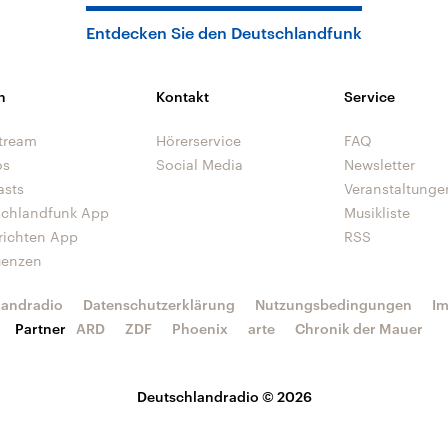
Entdecken Sie den Deutschlandfunk
n
Kontakt
Service
tream
Hörerservice
FAQ
os
Social Media
Newsletter
asts
Veranstaltunge
schlandfunk App
Musikliste
richten App
RSS
uenzen
landradio
Datenschutzerklärung
Nutzungsbedingungen
I
Partner
ARD
ZDF
Phoenix
arte
Chronik der Mauer
Deutschlandradio © 2026