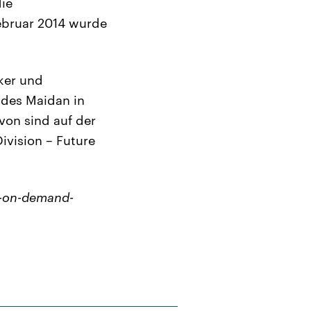
ie
Februar 2014 wurde
ker und
 des Maidan in
von sind auf der
ivision – Future
o-on-demand-