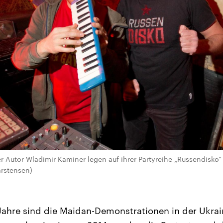
er Autor Wladimir Kaminer legen auf ihrer Partyreihe „Russendisko“ i
arstensen)
Jahre sind die Maidan-Demonstrationen in der Ukrai