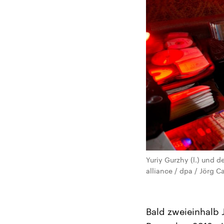
Yuriy Gurzhy (l.) und d
alliance / dpa / Jörg C
Bald zweieinhalb 