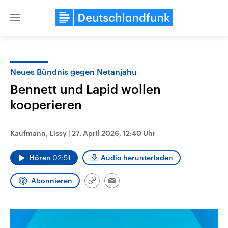
Close
menu
Neues Bündnis gegen Netanjahu
Themen
Bennett und Lapid wollen
kooperieren
Kaufmann, Lissy
|
27. April 2026, 12:40 Uhr
Hören
02:51
Audio herunterladen
Landtagswahl Sachsen-Anhalt
USA
Abonnieren
Link
Email
2026
Aktuelle Beiträge, Analys
kopieren/teilen
Alle Informationen
Hintergründe
Sachsen-Anhalt wählt am 6.
Wirtschaftlich und militäri
September 2026 einen neuen
gehören die Vereinigten S
Landtag. Seit 2021 wird das
den mächtigsten Ländern 
Bundesland von einer Koalition aus
mit großem Einfluss auf d