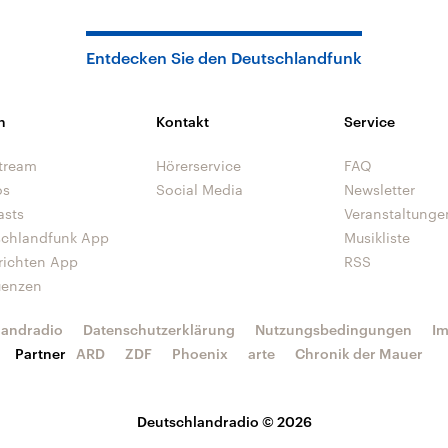
Entdecken Sie den Deutschlandfunk
n
Kontakt
Service
tream
Hörerservice
FAQ
os
Social Media
Newsletter
asts
Veranstaltunge
schlandfunk App
Musikliste
richten App
RSS
uenzen
landradio
Datenschutzerklärung
Nutzungsbedingungen
I
Partner
ARD
ZDF
Phoenix
arte
Chronik der Mauer
Deutschlandradio © 2026