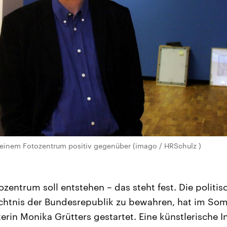
 einem Fotozentrum positiv gegenüber (imago / HRSchulz )
zentrum soll entstehen – das steht fest. Die politisch
ächtnis der Bundesrepublik zu bewahren, hat im So
erin Monika Grütters gestartet. Eine künstlerische In