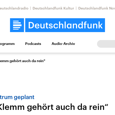
eutschlandradio
Deutschlandfunk Kultur
Deutschlandfunk No
rogramm
Podcasts
Audio-Archiv
Wirtschaft
Wissen
Kultur
Europa
Gesellschaf
lemm gehört auch da rein"
trum geplant
Klemm gehört auch da rein“
Nahostkonflikt
Iran
le Beiträge,
Aktuelle Lage und
Aktuelle Lage und