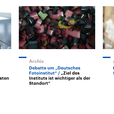
Archiv
Debatte um „Deutsches
Fotoinstitut“
„Ziel des
gsten
Instituts ist wichtiger als der
Standort“