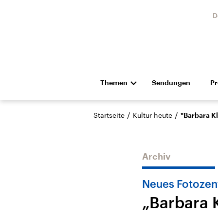
D
Themen
Sendungen
P
Die Nachrichten
Politik
/
/
Startseite
Kultur heute
"Barbara K
Hörspiel und Feature
Musik
Archiv
Neues Fotozen
„Barbara 
Landtagswahl Sachsen-
USA
Anhalt 2026
Aktuel