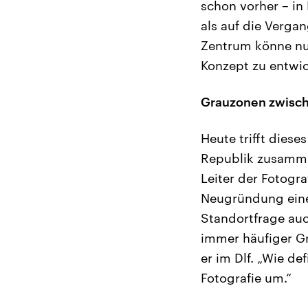
schon vorher – in
als auf die Verga
Zentrum könne nur
Konzept zu entwic
Grauzonen zwische
Heute trifft dies
Republik zusamme
Leiter der Fotog
Neugründung eines
Standortfrage auc
immer häufiger Gr
er im Dlf. „Wie de
Fotografie um.“