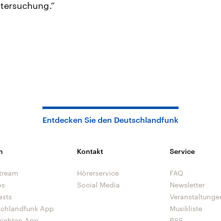
tersuchung.“
Entdecken Sie den Deutschlandfunk
n
Kontakt
Service
tream
Hörerservice
FAQ
os
Social Media
Newsletter
asts
Veranstaltunge
schlandfunk App
Musikliste
richten App
RSS