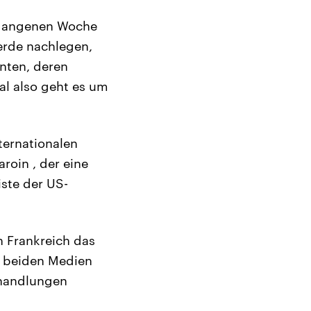
ergangenen Woche
erde nachlegen,
enten, deren
al also geht es um
ternationalen
roin , der eine
iste der US-
n Frankreich das
e beiden Medien
rhandlungen