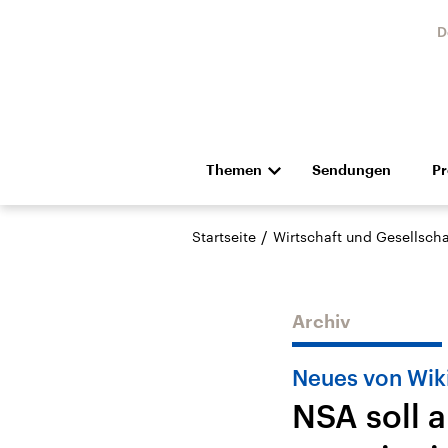
D
Themen
Sendungen
P
Die Nachrichten
Politik
/
Startseite
Wirtschaft und Gesellscha
Hörspiel und Feature
Musik
Archiv
Neues von Wik
NSA soll 
Landtagswahl Sachsen-
USA
Anhalt 2026
Aktuel