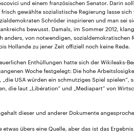
scovici und einem französischen Senator. Darin soll 
 frisch gewählte sozialistische Regierung lasse sic
ialdemokraten Schröder inspirieren und man sei si
rankreichs bewusst. Damals, im Sommer 2012, klang
och anders, von notwendigen, sozialdemokratischen
s Hollande zu jener Zeit offiziell noch keine Rede.
 neuerlichen Enthüllungen hatte sich der Wikileaks-
rgangenen Woche festgelegt: Die hohe Arbeitslosigkei
 „die USA würden ein schmutziges Spiel spielen“, 
gen, die laut „Libération“ und „Mediapart“ von Wirt
sgehalt dieser und anderer Dokumente angesproche
e etwas übers eine Quelle, aber das ist das Ergebnis