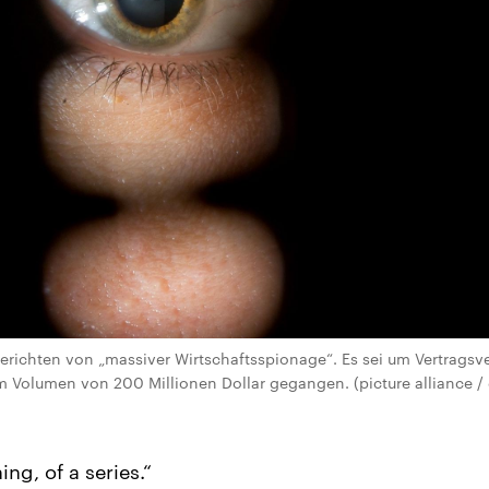
erichten von „massiver Wirtschaftsspionage“. Es sei um Vertrags
m Volumen von 200 Millionen Dollar gegangen. (picture alliance /
ing, of a series.“