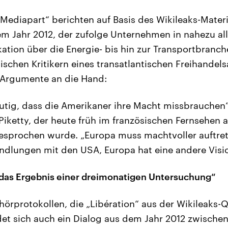
„Mediapart“ berichten auf Basis des Wikileaks-Materi
m Jahr 2012, der zufolge Unternehmen in nahezu al
tion über die Energie- bis hin zur Transportbranche
sischen Kritikern eines transatlantischen Freihan
 Argumente an die Hand:
eutig, dass die Amerikaner ihre Macht missbrauchen“
etty, der heute früh im französischen Fernsehen a
esprochen wurde. „Europa muss machtvoller auftret
ndlungen mit den USA, Europa hat eine andere Visio
 das Ergebnis einer dreimonatigen Untersuchung“
hörprotokollen, die „Libération“ aus der Wikileaks-Q
indet sich auch ein Dialog aus dem Jahr 2012 zwisch