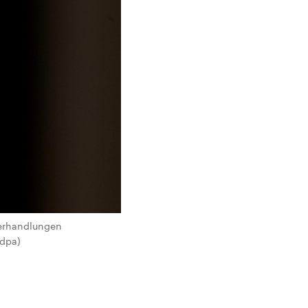
verhandlungen
 dpa)