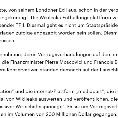
tte, von seinem Londoner Exil aus, schon in der v
ngekündigt. Die Wikileaks-Enthüllungsplattform w
tsender TF 1. Diesmal geht es nicht um Staatspräsid
rlagen zufolge angezapft worden sein sollen. Diesm
ressen.
ernehmen, deren Vertragsverhandlungen auf dem in
 die Finanzminister Pierre Moscovici und Francois Ba
dere Konservativer, standen demnach auf der Lauschl
ation“ und die internet-Plattform „mediapart“, die i
al von Wikileaks auswerten und veröffentlichen, di
ssiver Wirtschaftsspionage“. Es sei um Vertragsve
men im Volumen von 200 Millionen Dollar gegangen.