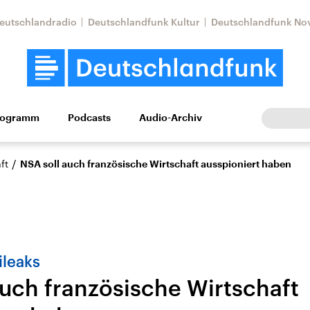
eutschlandradio
Deutschlandfunk Kultur
Deutschlandfunk No
rogramm
Podcasts
Audio-Archiv
Wirtschaft
Wissen
Kultur
Europa
Gesellschaf
/
ft
NSA soll auch französische Wirtschaft ausspioniert haben
ileaks
auch französische Wirtschaft
Nahostkonflikt
Iran
le Beiträge,
Aktuelle Lage und
Aktuelle Lage und