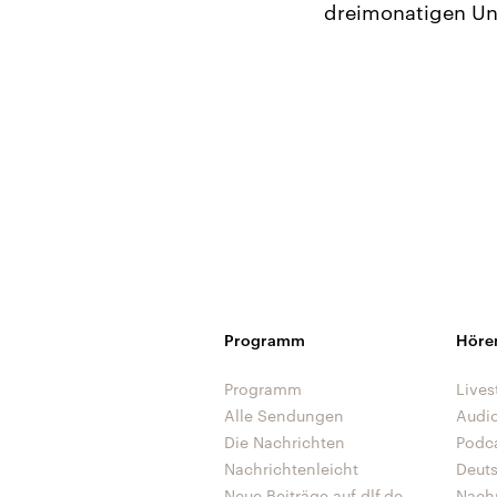
dreimonatigen Un
Programm
Höre
Programm
Lives
Alle Sendungen
Audi
Die Nachrichten
Podc
Nachrichtenleicht
Deut
Neue Beiträge auf dlf.de
Nach