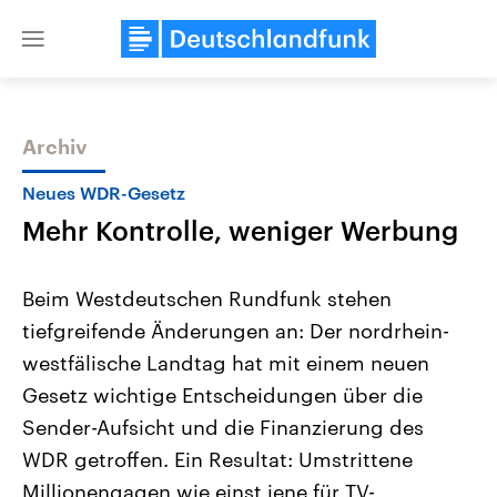
Close
menu
Archiv
Themen
Neues WDR-Gesetz
Mehr Kontrolle, weniger Werbung
Beim Westdeutschen Rundfunk stehen
tiefgreifende Änderungen an: Der nordrhein-
westfälische Landtag hat mit einem neuen
Landtagswahl Sachsen-Anhalt
USA
Gesetz wichtige Entscheidungen über die
2026
Aktuelle Beiträge, Analys
Alle Informationen
Sender-Aufsicht und die Finanzierung des
Hintergründe
Sachsen-Anhalt wählt am 6.
Wirtschaftlich und militäri
WDR getroffen. Ein Resultat: Umstrittene
September 2026 einen neuen
gehören die Vereinigten S
Landtag. Seit 2021 wird das
den mächtigsten Ländern 
Millionengagen wie einst jene für TV-
Bundesland von einer Koalition aus
mit großem Einfluss auf d