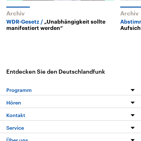
Archiv
Archiv
WDR-Gesetz
„Unabhängigkeit sollte
Abstim
manifestiert werden“
Aufsich
Entdecken Sie den Deutschlandfunk
Programm
Programm
Hören
Alle Sendungen
Livestream
Kontakt
Die Nachrichten
Audios
Hörerservice
Service
Nachrichtenleicht
Podcasts
Social Media
FAQ
Über uns
Neue Beiträge auf dlf.de