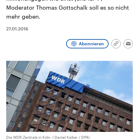
CDU, SPD und FDP regiert.-
aktuelle Weltgeschehen.
Moderator Thomas Gottschalk soll es so nicht
Umfragen, Prognosen,
Wahlprogramme, aktuelle Berichte
mehr geben.
Sendungen
Programm
Podcasts
und Hintergründe zu den Parteien
und Kandidaten der anstehenden
Wahl.
27.01.2016
Audio-Archiv
Abonnieren
Link
Emai
kopieren/te
Die WDR-Zentrale in Köln. ( Daniel Kalker / DPA)