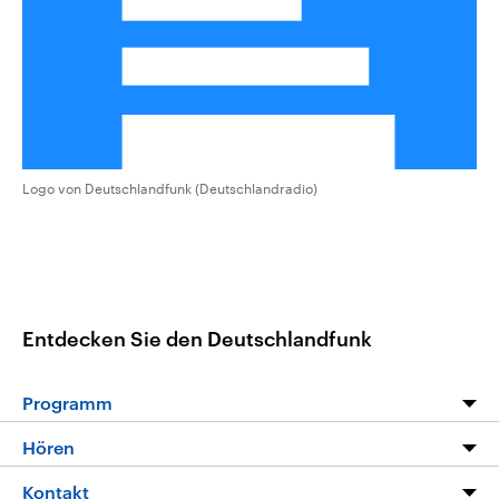
aktuelle Weltgeschehen.
Diese wird wie die Hisboll
Libanon vom Iran unterstüt
Sendungen
Programm
Podcasts
Audio-Archiv
Logo von Deutschlandfunk (Deutschlandradio)
Entdecken Sie den Deutschlandfunk
Programm
Programm
Hören
Alle Sendungen
Livestream
Kontakt