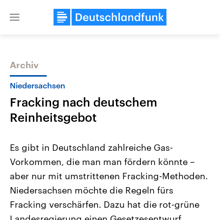
Close
menu
Archiv
Themen
Niedersachsen
Fracking nach deutschem
Reinheitsgebot
Es gibt in Deutschland zahlreiche Gas-
Vorkommen, die man man fördern könnte –
Landtagswahl Sachsen-Anhalt
USA
aber nur mit umstrittenen Fracking-Methoden.
2026
Aktuelle Beiträge, Analys
Alle Informationen
Hintergründe
Niedersachsen möchte die Regeln fürs
Sachsen-Anhalt wählt am 6.
Wirtschaftlich und militäri
September 2026 einen neuen
gehören die Vereinigten S
Fracking verschärfen. Dazu hat die rot-grüne
Landtag. Seit 2021 wird das
den mächtigsten Ländern 
Landesregierung einen Gesetzesentwurf
Bundesland von einer Koalition aus
mit großem Einfluss auf d