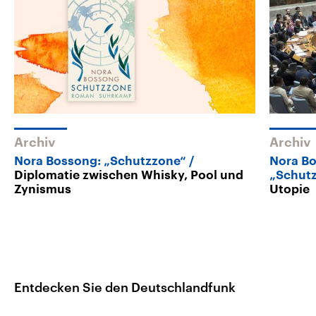
Archiv
Archiv
Nora Bossong: „Schutzzone“
Nora B
Diplomatie zwischen Whisky, Pool und
„Schut
Zynismus
Utopie
Entdecken Sie den Deutschlandfunk