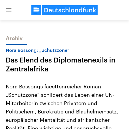
Close
menu
Archiv
Themen
Nora Bossong: „Schutzzone“
Das Elend des Diplomatenexils in
Zentralafrika
Nora Bossongs facettenreicher Roman
„Schutzzone“ schildert das Leben einer UN-
Landtagswahl Sachsen-Anhalt
USA
Mitarbeiterin zwischen Privatem und
2026
Aktuelle Beiträge, Analys
Alle Informationen
Hintergründe
Politischem, Bürokratie und Blauhelmeinsatz,
Sachsen-Anhalt wählt am 6.
Wirtschaftlich und militäri
September 2026 einen neuen
gehören die Vereinigten S
europäischer Mentalität und afrikanischer
Landtag. Seit 2021 wird das
den mächtigsten Ländern 
Realität. Eine wichtige und anspruchsvolle
Bundesland von einer Koalition aus
mit großem Einfluss auf d