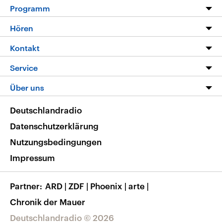
Programm
Programm
Hören
Alle Sendungen
Livestream
Kontakt
Die Nachrichten
Audios
Hörerservice
Service
Nachrichtenleicht
Podcasts
Social Media
FAQ
Über uns
Neue Beiträge auf dlf.de
Deutschlandfunk App
Newsletter
Deutschlandradio
Themen-Schwerpunkte
Nachrichten App
Deutschlandradio
Veranstaltungen
Presse
Frequenzen
Datenschutzerklärung
Musikliste
Ausbildung und Karriere
Nutzungsbedingungen
RSS
Transparenz
Impressum
Korrekturen
Barrierefreiheit
Partner
ARD
|
ZDF
|
Phoenix
|
arte
|
Chronik der Mauer
Deutschlandradio © 2026