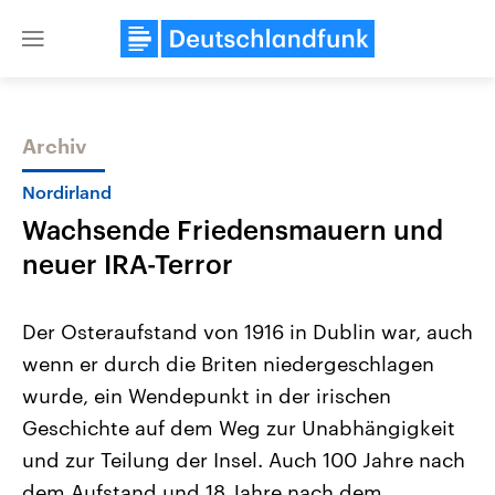
Close
menu
Archiv
Themen
Nordirland
Wachsende Friedensmauern und
neuer IRA-Terror
Der Osteraufstand von 1916 in Dublin war, auch
wenn er durch die Briten niedergeschlagen
Landtagswahl Sachsen-Anhalt
USA
wurde, ein Wendepunkt in der irischen
2026
Aktuelle Beiträge, Analys
Alle Informationen
Hintergründe
Geschichte auf dem Weg zur Unabhängigkeit
Sachsen-Anhalt wählt am 6.
Wirtschaftlich und militäri
September 2026 einen neuen
gehören die Vereinigten S
und zur Teilung der Insel. Auch 100 Jahre nach
Landtag. Seit 2021 wird das
den mächtigsten Ländern 
dem Aufstand und 18 Jahre nach dem
Bundesland von einer Koalition aus
mit großem Einfluss auf d