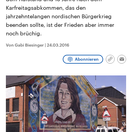
CDU, SPD und FDP regiert.-
aktuelle Weltgeschehen.
Karfreitagsabkommen, das den
Umfragen, Prognosen,
Wahlprogramme, aktuelle Berichte
jahrzehntelangen nordischen Bürgerkrieg
Sendungen
Programm
Podcasts
und Hintergründe zu den Parteien
und Kandidaten der anstehenden
beenden sollte, ist der Frieden aber immer
Wahl.
noch brüchig.
Audio-Archiv
Von Gabi Biesinger
|
24.03.2016
Abonnieren
Link
Emai
kopieren/te