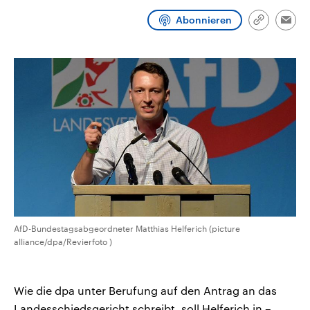
CDU, SPD und FDP regiert.-
aktuelle Weltgeschehen.
Umfragen, Prognosen,
Abonnieren
Link
Emai
Wahlprogramme, aktuelle Berichte
kopieren/te
Sendungen
Programm
Podcasts
und Hintergründe zu den Parteien
und Kandidaten der anstehenden
Wahl.
Audio-Archiv
AfD-Bundestagsabgeordneter Matthias Helferich (picture
alliance/dpa/Revierfoto )
Wie die dpa unter Berufung auf den Antrag an das
Landesschiedsgericht schreibt, soll Helferich in –