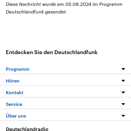
Diese Nachricht wurde am 05.06.2024 im Programm
Deutschlandfunk gesendet.
Entdecken Sie den Deutschlandfunk
Programm
Programm
Hören
Alle Sendungen
Livestream
Kontakt
Die Nachrichten
Audios
Hörerservice
Service
Nachrichtenleicht
Podcasts
Social Media
FAQ
Über uns
Neue Beiträge auf dlf.de
Deutschlandfunk App
Newsletter
Deutschlandradio
Themen-Schwerpunkte
Nachrichten App
Deutschlandradio