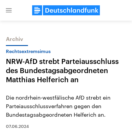
Close
menu
Archiv
Themen
Rechtsextremsimus
NRW-AfD strebt Parteiausschluss
des Bundestagsabgeordneten
Matthias Helferich an
Die nordrhein-westfälische AfD strebt ein
Landtagswahl Sachsen-Anhalt
USA
Parteiausschlussverfahren gegen den
2026
Aktuelle Beiträge, Analys
Alle Informationen
Hintergründe
Bundestagsabgeordneten Helferich an.
Sachsen-Anhalt wählt am 6.
Wirtschaftlich und militäri
September 2026 einen neuen
gehören die Vereinigten S
Landtag. Seit 2021 wird das
07.06.2024
den mächtigsten Ländern 
Bundesland von einer Koalition aus
mit großem Einfluss auf d