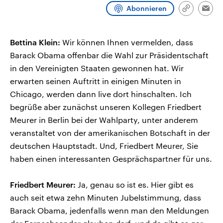
CDU, SPD und FDP regiert.-
aktuelle Weltgeschehen.
Abonnieren
Link
Emai
Umfragen, Prognosen,
kopieren/te
Wahlprogramme, aktuelle Berichte
Sendungen
Programm
Podcasts
und Hintergründe zu den Parteien
und Kandidaten der anstehenden
Bettina Klein:
Wir können Ihnen vermelden, dass
Wahl.
Barack Obama offenbar die Wahl zur Präsidentschaft
Audio-Archiv
in den Vereinigten Staaten gewonnen hat. Wir
erwarten seinen Auftritt in einigen Minuten in
Chicago, werden dann live dort hinschalten. Ich
begrüße aber zunächst unseren Kollegen Friedbert
Meurer in Berlin bei der Wahlparty, unter anderem
veranstaltet von der amerikanischen Botschaft in der
deutschen Hauptstadt. Und, Friedbert Meurer, Sie
haben einen interessanten Gesprächspartner für uns.
Friedbert Meurer:
Ja, genau so ist es. Hier gibt es
auch seit etwa zehn Minuten Jubelstimmung, dass
Barack Obama, jedenfalls wenn man den Meldungen