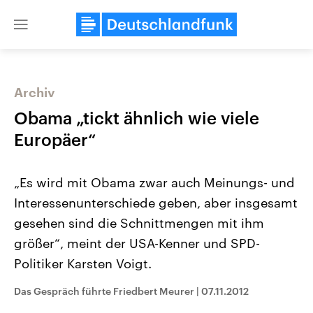
Close
menu
Archiv
Themen
Obama „tickt ähnlich wie viele
Europäer“
„Es wird mit Obama zwar auch Meinungs- und
Interessenunterschiede geben, aber insgesamt
gesehen sind die Schnittmengen mit ihm
größer“, meint der USA-Kenner und SPD-
Landtagswahl Sachsen-Anhalt
USA
2026
Aktuelle Beiträge, Analys
Politiker Karsten Voigt.
Alle Informationen
Hintergründe
Sachsen-Anhalt wählt am 6.
Wirtschaftlich und militäri
September 2026 einen neuen
gehören die Vereinigten S
Das Gespräch führte Friedbert Meurer
|
07.11.2012
Landtag. Seit 2021 wird das
den mächtigsten Ländern 
Bundesland von einer Koalition aus
mit großem Einfluss auf d