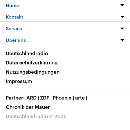
Programm
Hören
Alle Sendungen
Livestream
Kontakt
Die Nachrichten
Audios
Hörerservice
Service
Nachrichtenleicht
Podcasts
Social Media
FAQ
Über uns
Neue Beiträge auf dlf.de
Deutschlandfunk App
Newsletter
Deutschlandradio
Themen-Schwerpunkte
Nachrichten App
Deutschlandradio
Veranstaltungen
Presse
Frequenzen
Datenschutzerklärung
Musikliste
Ausbildung und Karriere
Nutzungsbedingungen
RSS
Transparenz
Impressum
Korrekturen
Barrierefreiheit
Partner
ARD
|
ZDF
|
Phoenix
|
arte
|
Chronik der Mauer
Deutschlandradio © 2026