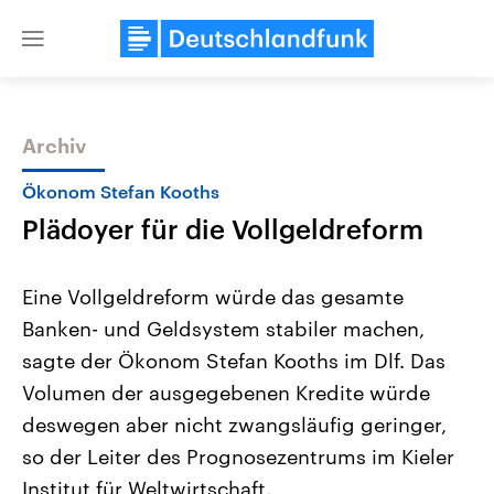
Close
menu
Archiv
Themen
Ökonom Stefan Kooths
Plädoyer für die Vollgeldreform
Eine Vollgeldreform würde das gesamte
Banken- und Geldsystem stabiler machen,
sagte der Ökonom Stefan Kooths im Dlf. Das
Landtagswahl Sachsen-Anhalt
USA
Volumen der ausgegebenen Kredite würde
2026
Aktuelle Beiträge, Analys
Alle Informationen
deswegen aber nicht zwangsläufig geringer,
Hintergründe
Sachsen-Anhalt wählt am 6.
Wirtschaftlich und militäri
so der Leiter des Prognosezentrums im Kieler
September 2026 einen neuen
gehören die Vereinigten S
Landtag. Seit 2021 wird das
den mächtigsten Ländern 
Institut für Weltwirtschaft.
Bundesland von einer Koalition aus
mit großem Einfluss auf d