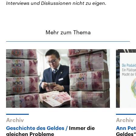
Interviews und Diskussionen nicht zu eigen.
Mehr zum Thema
Archiv
Archiv
Geschichte des Geldes
Immer die
Ann Pet
gleichen Probleme
Geldes