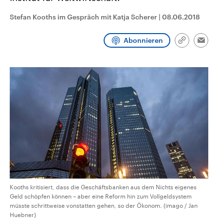
CDU, SPD und FDP regiert.-
aktuelle Weltgeschehen.
Umfragen, Prognosen,
Stefan Kooths im Gespräch mit Katja Scherer
|
08.06.2018
Wahlprogramme, aktuelle Berichte
Sendungen
Programm
Podcasts
und Hintergründe zu den Parteien
und Kandidaten der anstehenden
Abonnieren
Link
Wahl.
Emai
kopieren/te
Audio-Archiv
Kooths kritisiert, dass die Geschäftsbanken aus dem Nichts eigenes
Geld schöpfen können – aber eine Reform hin zum Vollgeldsystem
müsste schrittweise vonstatten gehen, so der Ökonom. (imago / Jan
Huebner)