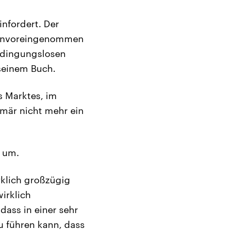
nfordert. Der
e unvoreingenommen
edingungslosen
seinem Buch.
 Marktes, im
imär nicht mehr ein
l um.
klich großzügig
wirklich
dass in einer sehr
 führen kann, dass