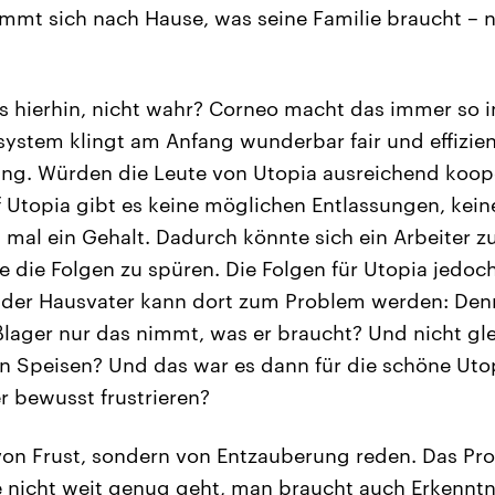
mmt sich nach Hause, was seine Familie braucht – 
is hierhin, nicht wahr? Corneo macht das immer so 
system klingt am Anfang wunderbar fair und effizien
fung. Würden die Leute von Utopia ausreichend koop
 Utopia gibt es keine möglichen Entlassungen, keine
t mal ein Gehalt. Dadurch könnte sich ein Arbeiter 
 die Folgen zu spüren. Die Folgen für Utopia jedoc
 der Hausvater kann dort zum Problem werden: Den
ßlager nur das nimmt, was er braucht? Und nicht gl
n Speisen? Und das war es dann für die schöne Uto
r bewusst frustrieren?
von Frust, sondern von Entzauberung reden. Das Pr
ne nicht weit genug geht, man braucht auch Erkenntni