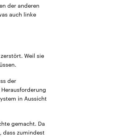
ten der anderen
was auch linke
erstört. Weil sie
üssen.
ass der
he Herausforderung
System in Aussicht
chte gemacht. Da
t, dass zumindest