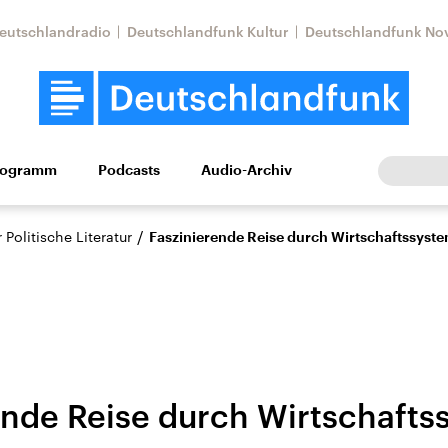
eutschlandradio
Deutschlandfunk Kultur
Deutschlandfunk No
rogramm
Podcasts
Audio-Archiv
Wirtschaft
Wissen
Kultur
Europa
Gesellschaf
/
Politische Literatur
Faszinierende Reise durch Wirtschaftssyst
ende Reise durch Wirtschaft
Nahostkonflikt
Iran
le Beiträge,
Aktuelle Lage und
Aktuelle Lage und