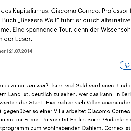
sen und
Hintergründe
Hintergründe
Der Überfall der
Der Iran – seit der
rgründe
ker des Kapitalismus: Giacomo Corneo, Professor
haftlich und
palästinensischen
Islamischen Revolu
risch gehören die
Terrororganisation
1979 auch Islamisc
m Buch „Bessere Welt“ führt er durch alternative
igten Staaten zu
Hamas im Oktober 2023
Republik Iran – ist e
ächtigsten
auf Israel hat in der
von einem
eme. Eine spannende Tour, denn der Wissenschaf
n der Erde, mit
Region wieder die
Religionsführer auto
 Einfluss auf das
Gewalt entfacht. Israel
regierter Staat im 
 der Leser.
le Weltgeschehen.
möchte die Hamas
Osten. Eine Feindsc
zerstören. Diese wird wie
zu Israel und zu de
die Hisbollah im Libanon
ist fest in der
mer
|
21.07.2014
vom Iran unterstützt.
Staatsideologie
verankert.
mus zu nutzen weiß, kann viel Geld verdienen. Und
m Land ist, deutlich zu sehen, wer das kann. In Ber
westen der Stadt. Hier reihen sich Villen aneinande
kt gegenüber so einer Villa arbeitet Giacomo Corneo,
zen an der Freien Universität Berlin. Seine Gedanke
astprogramm zum wohlhabenden Dahlem. Corneo ist e