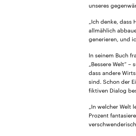
unseres gegenwär
„Ich denke, dass 
allmählich abbaue
generieren, und i
In seinem Buch fr
„Bessere Welt“ – 
dass andere Wirts
sind. Schon der E
fiktiven Dialog b
„In welcher Welt l
Prozent fantasier
verschwenderisch