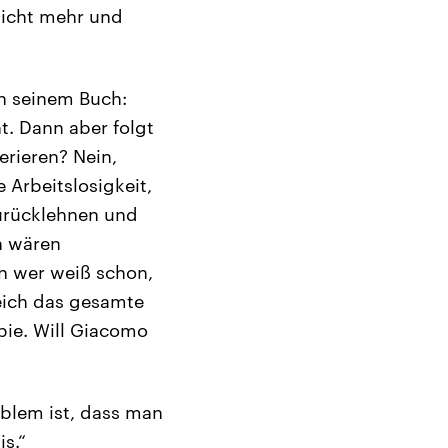
nicht mehr und
in seinem Buch:
t. Dann aber folgt
erieren? Nein,
 Arbeitslosigkeit,
zurücklehnen und
h wären
n wer weiß schon,
eich das gesamte
pie. Will Giacomo
oblem ist, dass man
s.“