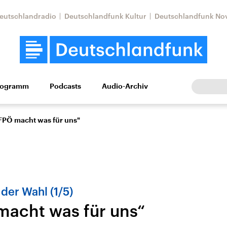
eutschlandradio
Deutschlandfunk Kultur
Deutschlandfunk No
rogramm
Podcasts
Audio-Archiv
Wirtschaft
Wissen
Kultur
Europa
Gesellschaf
 FPÖ macht was für uns"
der Wahl (1/5)
macht was für uns“
Nahostkonflikt
Iran
le Beiträge,
Aktuelle Lage und
Aktuelle Lage und