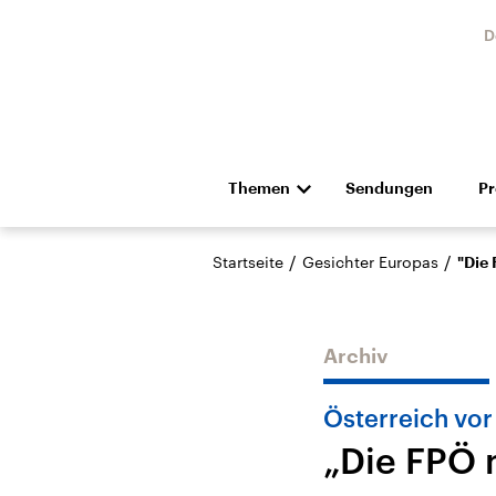
D
Themen
Sendungen
P
Die Nachrichten
Politik
/
/
Startseite
Gesichter Europas
"Die
Hörspiel und Feature
Musik
Archiv
Österreich vor 
„Die FPÖ 
Landtagswahl Sachsen-
USA
Anhalt 2026
Aktuel