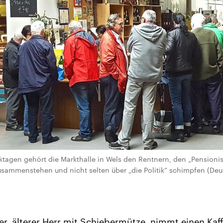
agen gehört die Markthalle in Wels den Rentnern, den „Pensionist
usammenstehen und nicht selten über „die Politik“ schimpfen (De
er, älterer Herr mit Schiebermütze, nimmt einen Kaf