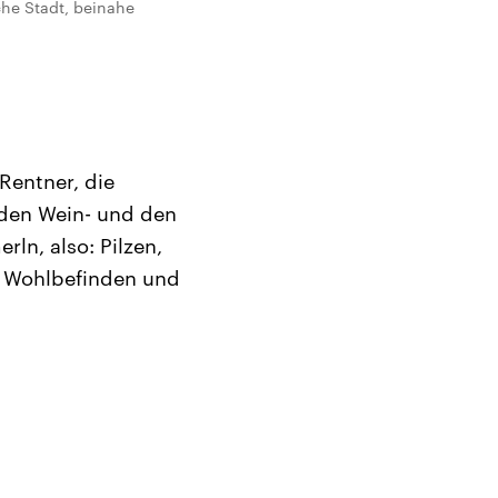
che Stadt, beinahe
Rentner, die
, den Wein- und den
ln, also: Pilzen,
m Wohlbefinden und