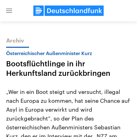
Close
menu
Archiv
Themen
Österreichischer Außenminister Kurz
Bootsflüchtlinge in ihr
Herkunftsland zurückbringen
„Wer in ein Boot steigt und versucht, illegal
nach Europa zu kommen, hat seine Chance auf
Landtagswahl Sachsen-Anhalt
USA
Asyl in Europa verwirkt und wird
2026
Aktuelle Beiträge, Analys
Alle Informationen
Hintergründe
zurückgebracht“, so der Plan des
Sachsen-Anhalt wählt am 6.
Wirtschaftlich und militäri
September 2026 einen neuen
gehören die Vereinigten S
österreichischen Außenministers Sebastian
Landtag. Seit 2021 wird das
den mächtigsten Ländern 
Kurz, den er im Interview mit der „NZZ am
Bundesland von einer Koalition aus
mit großem Einfluss auf d