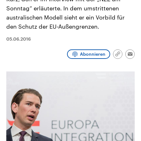
CDU, SPD und FDP regiert.-
aktuelle Weltgeschehen.
Sonntag“ erläuterte. In dem umstrittenen
Umfragen, Prognosen,
Wahlprogramme, aktuelle Berichte
australischen Modell sieht er ein Vorbild für
Sendungen
Programm
Podcasts
und Hintergründe zu den Parteien
und Kandidaten der anstehenden
den Schutz der EU-Außengrenzen.
Wahl.
Audio-Archiv
05.06.2016
Abonnieren
Link
Emai
kopieren/te