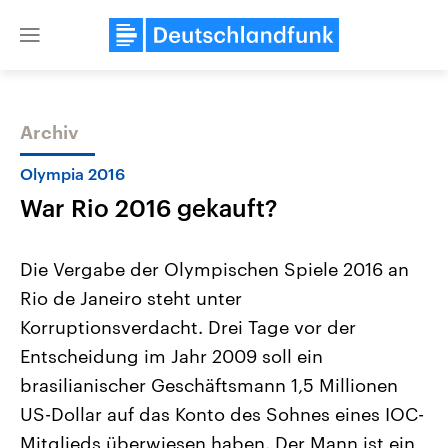
Close
menu
Archiv
Themen
Olympia 2016
War Rio 2016 gekauft?
Die Vergabe der Olympischen Spiele 2016 an
Rio de Janeiro steht unter
Korruptionsverdacht. Drei Tage vor der
Landtagswahl Sachsen-Anhalt
USA
Entscheidung im Jahr 2009 soll ein
2026
Aktuelle Beiträge, Analys
Alle Informationen
brasilianischer Geschäftsmann 1,5 Millionen
Hintergründe
Sachsen-Anhalt wählt am 6.
Wirtschaftlich und militäri
US-Dollar auf das Konto des Sohnes eines IOC-
September 2026 einen neuen
gehören die Vereinigten S
Landtag. Seit 2021 wird das
den mächtigsten Ländern 
Mitglieds überwiesen haben. Der Mann ist ein
Bundesland von einer Koalition aus
mit großem Einfluss auf d