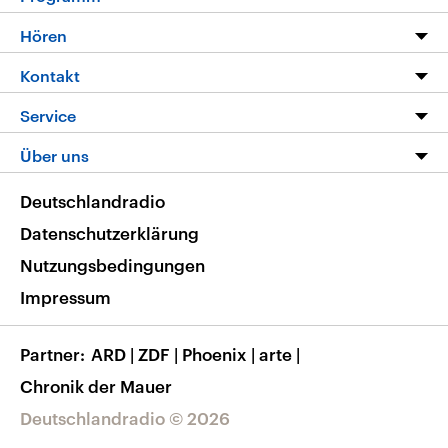
Programm
Hören
Alle Sendungen
Livestream
Kontakt
Die Nachrichten
Audios
Hörerservice
Service
Nachrichtenleicht
Podcasts
Social Media
FAQ
Über uns
Neue Beiträge auf dlf.de
Deutschlandfunk App
Newsletter
Deutschlandradio
Themen-Schwerpunkte
Nachrichten App
Deutschlandradio
Veranstaltungen
Presse
Frequenzen
Datenschutzerklärung
Musikliste
Ausbildung und Karriere
Nutzungsbedingungen
RSS
Transparenz
Impressum
Korrekturen
Barrierefreiheit
Partner
ARD
|
ZDF
|
Phoenix
|
arte
|
Chronik der Mauer
Deutschlandradio © 2026