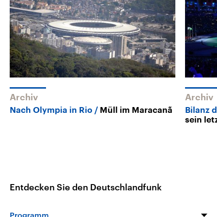
Archiv
Archiv
Nach Olympia in Rio
Müll im Maracanã
Bilanz 
sein le
Entdecken Sie den Deutschlandfunk
Programm