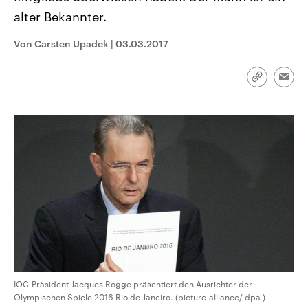
CDU, SPD und FDP regiert.-
aktuelle Weltgeschehen.
alter Bekannter.
Umfragen, Prognosen,
Wahlprogramme, aktuelle Berichte
Sendungen
Programm
Podcasts
und Hintergründe zu den Parteien
Von Carsten Upadek
|
03.03.2017
und Kandidaten der anstehenden
Wahl.
Audio-Archiv
Link
Emai
kopieren/te
IOC-Präsident Jacques Rogge präsentiert den Ausrichter der
Olympischen Spiele 2016 Rio de Janeiro. (picture-alliance/ dpa )