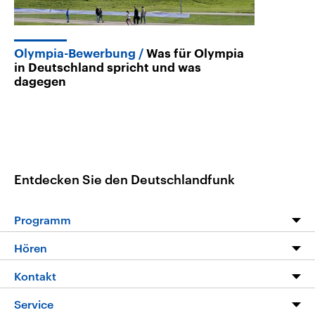
Olympia-Bewerbung
Was für Olympia
in Deutschland spricht und was
dagegen
Entdecken Sie den Deutschlandfunk
Programm
Programm
Hören
Alle Sendungen
Livestream
Kontakt
Die Nachrichten
Audios
Hörerservice
Service
Nachrichtenleicht