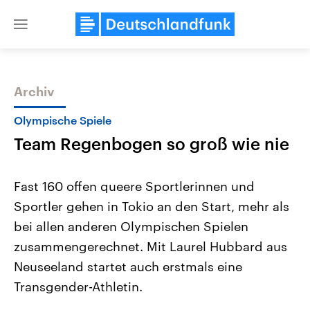
Close
menu
Archiv
Themen
Olympische Spiele
Team Regenbogen so groß wie nie
Fast 160 offen queere Sportlerinnen und
Sportler gehen in Tokio an den Start, mehr als
bei allen anderen Olympischen Spielen
Landtagswahl Sachsen-Anhalt
USA
zusammengerechnet. Mit Laurel Hubbard aus
2026
Aktuelle Beiträge, Analys
Alle Informationen
Neuseeland startet auch erstmals eine
Hintergründe
Sachsen-Anhalt wählt am 6.
Wirtschaftlich und militäri
Transgender-Athletin.
September 2026 einen neuen
gehören die Vereinigten S
Landtag. Seit 2021 wird das
den mächtigsten Ländern 
Bundesland von einer Koalition aus
mit großem Einfluss auf d