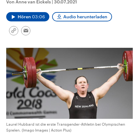
Von Anne van Eickels
|
30.07.2021
CDU, SPD und FDP regiert.-
aktuelle Weltgeschehen.
Umfragen, Prognosen,
Wahlprogramme, aktuelle Berichte
Hören
03:06
Audio herunterladen
Sendungen
Programm
Podcasts
und Hintergründe zu den Parteien
und Kandidaten der anstehenden
Wahl.
Link
Email
Audio-Archiv
kopieren/teilen
Laurel Hubbard ist die erste Transgender-Athletin bei Olympischen
Spielen. (Imago Images | Action Plus)