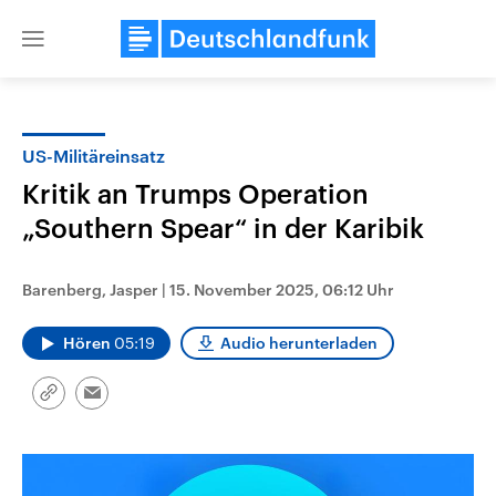
Close
menu
US-Militäreinsatz
Themen
Kritik an Trumps Operation
„Southern Spear“ in der Karibik
Barenberg, Jasper
|
15. November 2025, 06:12 Uhr
Hören
05:19
Audio herunterladen
Landtagswahl Sachsen-Anhalt
USA
Link
Email
2026
Aktuelle Beiträge, Analys
kopieren/teilen
Alle Informationen
Hintergründe
Sachsen-Anhalt wählt am 6.
Wirtschaftlich und militäri
September 2026 einen neuen
gehören die Vereinigten S
Landtag. Seit 2021 wird das
den mächtigsten Ländern 
Bundesland von einer Koalition aus
mit großem Einfluss auf d