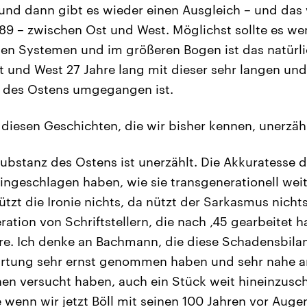
 und dann gibt es wieder einen Ausgleich – und das 
89 – zwischen Ost und West. Möglichst sollte es wen
en Systemen und im größeren Bogen ist das natürli
t und West 27 Jahre lang mit dieser sehr langen und
g des Ostens umgegangen ist.
 diesen Geschichten, die wir bisher kennen, unerzäh
ubstanz des Ostens ist unerzählt. Die Akkuratesse de
eingeschlagen haben, wie sie transgenerationell we
tzt die Ironie nichts, da nützt der Sarkasmus nichts
ation von Schriftstellern, die nach ‚45 gearbeitet ha
re. Ich denke an Bachmann, die diese Schadensbilan
ärtung sehr ernst genommen haben und sehr nahe 
en versucht haben, auch ein Stück weit hineinzuschr
 wenn wir jetzt Böll mit seinen 100 Jahren vor Auge