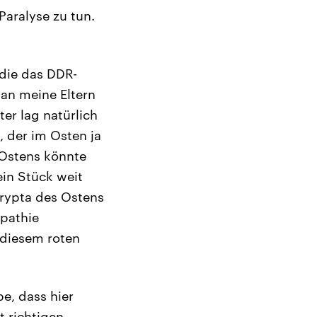
Paralyse zu tun.
 die das DDR-
an meine Eltern
er lag natürlich
 der im Osten ja
 Ostens könnte
ein Stück weit
Krypta des Ostens
mpathie
 diesem roten
be, dass hier
t richtigen