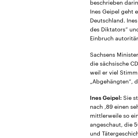
beschrieben darin
Ines Geipel geht 
Deutschland. Ines
des Diktators“ un
Einbruch autoritä
Sachsens Minister
die sächsische CD
weil er viel Stim
„Abgehängten“, de
Ines Geipel:
Sie s
nach ‚89 einen se
mittlerweile so e
angeschaut, die 5
und Tätergeschich