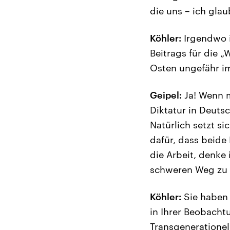
die uns – ich glau
Köhler:
Irgendwo i
Beitrags für die 
Osten ungefähr im
Geipel:
Ja! Wenn 
Diktatur in Deuts
Natürlich setzt s
dafür, dass beide
die Arbeit, denke
schweren Weg zu
Köhler:
Sie haben e
in Ihrer Beobach
Transgenerationel