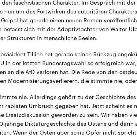
 den faschistischen Charakter. Im Gespräch mit der S
es nun um das Fortwirken des autoritären Charakte
 Geipel hat gerade einen neuen Roman veröffentlicht
d befasst sich mit der Adoptivtochter von Walter U
rer Strukturen in menschliche Seelen.
präsident Tillich hat gerade seinen Rückzug angekün
U in der letzten Bundestagswahl so erfolgreich war
men an die AfD verloren hat. Die Rede von den ostde
n Modernisierungsverlierern, die stimmte nie, ode
timmte nie. Allerdings gehört zu der Geschichte des
hr rabiaten Umbruch gegeben hat. Jetzt scheint es 
ine Ersatzdiskussion geworden zu sein. Wir haben vi
0-jährige Diktaturgeschichte des Ostens und darin 
ten. Wenn der Osten über seine Opfer nicht spricht,