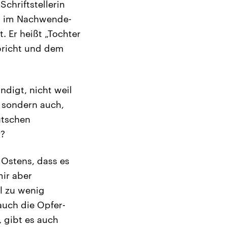
chriftstellerin
rs im Nachwende-
. Er heißt „Tochter
lbricht und dem
digt, nicht weil
, sondern auch,
utschen
r?
 Ostens, dass es
mir aber
el zu wenig
auch die Opfer-
 gibt es auch