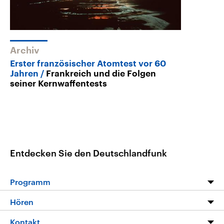
Archiv
Erster französischer Atomtest vor 60
Jahren
Frankreich und die Folgen
seiner Kernwaffentests
Entdecken Sie den Deutschlandfunk
Programm
Programm
Hören
Alle Sendungen
Livestream
Kontakt