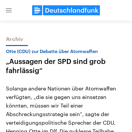
Close
menu
Archiv
Themen
Otte (CDU) zur Debatte über Atomwaffen
„Aussagen der SPD sind grob
fahrlässig“
Solange andere Nationen über Atomwaffen
verfügten, „die sie gegen uns einsetzen
Landtagswahl Sachsen-Anhalt
USA
könnten, müssen wir Teil einer
2026
Aktuelle Beiträge, Analys
Alle Informationen
Hintergründe
Abschreckungsstrategie sein“, sagte der
Sachsen-Anhalt wählt am 6.
Wirtschaftlich und militäri
September 2026 einen neuen
gehören die Vereinigten S
verteidigungspolitische Sprecher der CDU,
Landtag. Seit 2021 wird das
den mächtigsten Ländern 
Henning Otte im Dlf. Die nukleare Teilhabe
Bundesland von einer Koalition aus
mit großem Einfluss auf d