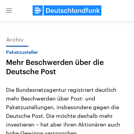
Close
menu
Archiv
Themen
Paketzusteller
Mehr Beschwerden über die
Deutsche Post
Die Bundesnetzagentur registriert deutlich
mehr Beschwerden über Post- und
Landtagswahl Sachsen-Anhalt
USA
Paketzustellungen, insbesondere gegen die
2026
Aktuelle Beiträge, Analys
Alle Informationen
Hintergründe
Deutsche Post. Die möchte deshalb mehr
Sachsen-Anhalt wählt am 6.
Wirtschaftlich und militäri
September 2026 einen neuen
gehören die Vereinigten S
investieren – hat aber ihren Aktionären auch
Landtag. Seit 2021 wird das
den mächtigsten Ländern 
hohe Gewinne versprochen.
Bundesland von einer Koalition aus
mit großem Einfluss auf d