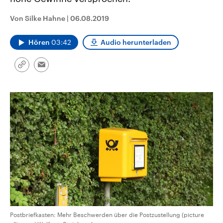
CDU, SPD und FDP regiert.-
aktuelle Weltgeschehen.
Umfragen, Prognosen,
Von Silke Hahne
|
06.08.2019
Wahlprogramme, aktuelle Berichte
Sendungen
Programm
Podcasts
und Hintergründe zu den Parteien
und Kandidaten der anstehenden
Hören
03:42
Audio herunterladen
Wahl.
Audio-Archiv
Link
Email
kopieren/teilen
Postbriefkasten: Mehr Beschwerden über die Postzustellung (picture