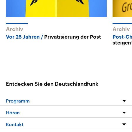
Archiv
Archiv
Vor 25 Jahren
Privatisierung der Post
Post-Ch
steigen
Entdecken Sie den Deutschlandfunk
Programm
Programm
Hören
Alle Sendungen
Livestream
Kontakt
Die Nachrichten
Audios