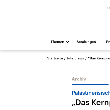
D
Themen
Sendungen
P
Die Nachrichten
Politik
/
/
Startseite
Interviews
"Das Kernpro
Hörspiel und Feature
Musik
Archiv
Palästinensisc
„Das Kern
Landtagswahl Sachsen-
USA
Anhalt 2026
Aktuel