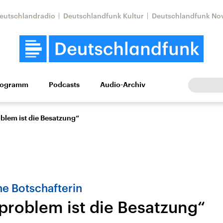
eutschlandradio
Deutschlandfunk Kultur
Deutschlandfunk No
rogramm
Podcasts
Audio-Archiv
Wirtschaft
Wissen
Kultur
Europa
Gesellschaf
blem ist die Besatzung“
he Botschafterin
problem ist die Besatzung“
Nahostkonflikt
Iran
le Beiträge,
Aktuelle Lage und
Aktuelle Lage und