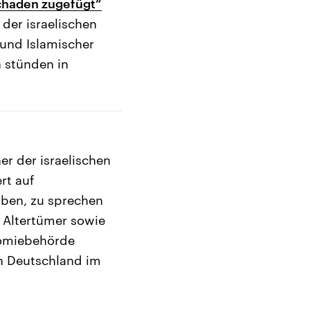
Schaden zugefügt“
 der israelischen
s und Islamischer
n stünden in
er der israelischen
rt auf
aben, zu sprechen
d Altertümer sowie
nomiebehörde
in Deutschland im