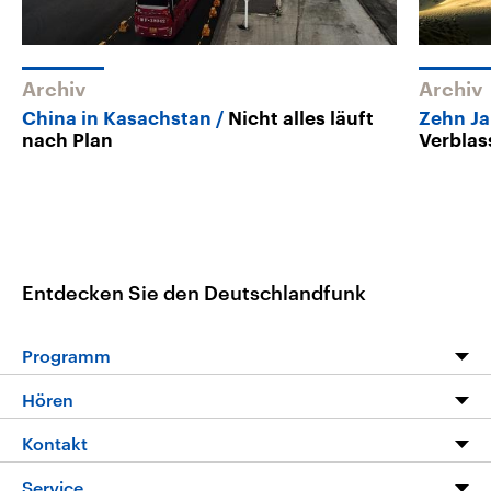
Archiv
Archiv
China in Kasachstan
Nicht alles läuft
Zehn Ja
nach Plan
Verblas
Entdecken Sie den Deutschlandfunk
Programm
Programm
Hören
Alle Sendungen
Livestream
Kontakt
Die Nachrichten
Audios
Hörerservice
Service