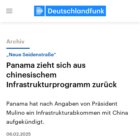
Close
menu
Archiv
Themen
„Neue Seidenstraße“
Panama zieht sich aus
chinesischem
Infrastrukturprogramm zurück
Panama hat nach Angaben von Präsident
Landtagswahl Sachsen-Anhalt
USA
Mulino ein Infrastrukturabkommen mit China
2026
Aktuelle Beiträge, Analys
Alle Informationen
Hintergründe
aufgekündigt.
Sachsen-Anhalt wählt am 6.
Wirtschaftlich und militäri
September 2026 einen neuen
gehören die Vereinigten S
Landtag. Seit 2021 wird das
06.02.2025
den mächtigsten Ländern 
Bundesland von einer Koalition aus
mit großem Einfluss auf d