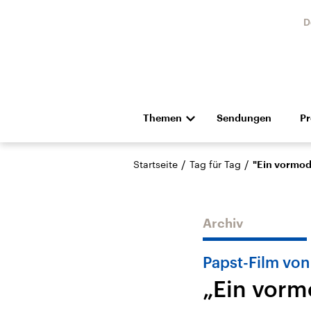
D
Themen
Sendungen
P
Die Nachrichten
Politik
/
/
Startseite
Tag für Tag
"Ein vormod
Hörspiel und Feature
Musik
Archiv
Papst-Film vo
„Ein vorm
Landtagswahl Sachsen-
USA
Anhalt 2026
Aktuel