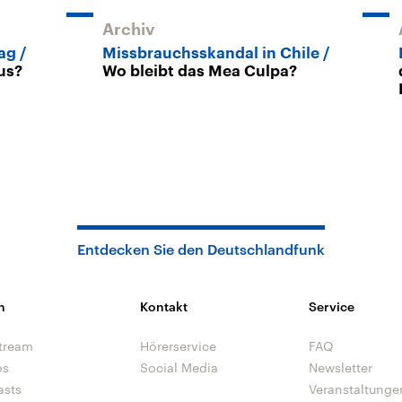
Archiv
ag
Missbrauchsskandal in Chile
us?
Wo bleibt das Mea Culpa?
Entdecken Sie den Deutschlandfunk
n
Kontakt
Service
tream
Hörerservice
FAQ
os
Social Media
Newsletter
asts
Veranstaltunge