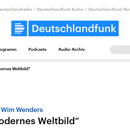
eutschlandradio
Deutschlandfunk Kultur
Deutschlandfunk No
rogramm
Podcasts
Audio-Archiv
Wirtschaft
Wissen
Kultur
Europa
Gesellschaf
ernes Weltbild"
n Wim Wenders
odernes Weltbild“
Nahostkonflikt
Iran
le Beiträge,
Aktuelle Lage und
Aktuelle Lage und