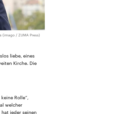
us (imago / ZUMA Press)
los liebe, eines
eiten Kirche. Die
 keine Rolle“,
gal welcher
 hat jeder seinen