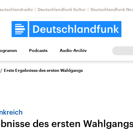
eutschlandradio
Deutschlandfunk Kultur
Deutschlandfunk No
rogramm
Podcasts
Audio-Archiv
Wirtschaft
Wissen
Kultur
Europa
Gesellschaf
/
Erste Ergebnisse des ersten Wahlgangs
nkreich
ebnisse des ersten Wahlgang
Nahostkonflikt
Iran
le Beiträge,
Aktuelle Lage und
Aktuelle Lage und