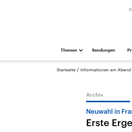
D
Themen
Sendungen
P
Die Nachrichten
Politik
/
Startseite
Informationen am Abend
Hörspiel und Feature
Musik
Archiv
Neuwahl in Fra
Erste Erg
Landtagswahl Sachsen-
USA
Anhalt 2026
Aktuel