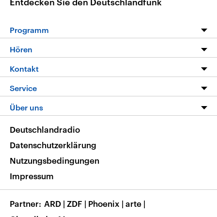
Entdecken Sie den Deutschlandfunk
Programm
Programm
Hören
Alle Sendungen
Livestream
Kontakt
Die Nachrichten
Audios
Hörerservice
Service
Nachrichtenleicht
Podcasts
Social Media
FAQ
Über uns
Neue Beiträge auf dlf.de
Deutschlandfunk App
Newsletter
Deutschlandradio
Themen-Schwerpunkte
Nachrichten App
Deutschlandradio
Veranstaltungen
Presse
Frequenzen
Datenschutzerklärung
Musikliste
Ausbildung und Karriere
Nutzungsbedingungen
RSS
Transparenz
Impressum
Korrekturen
Barrierefreiheit
Partner
ARD
|
ZDF
|
Phoenix
|
arte
|