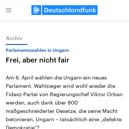
Close
menu
Archiv
Themen
Parlamentswahlen in Ungarn
Frei, aber nicht fair
Am 6. April wählen die Ungarn ein neues
Parlament. Wahlsieger wird wohl wieder die
Fidesz-Partei von Regierungschef Viktor Orban
Landtagswahl Sachsen-Anhalt
USA
werden, auch dank über 800
2026
Aktuelle Beiträge, Analys
Alle Informationen
maßgeschneiderter Gesetze, die seine Macht
Hintergründe
Sachsen-Anhalt wählt am 6.
Wirtschaftlich und militäri
betonieren. Ungarn – tatsächlich eine „defekte
September 2026 einen neuen
gehören die Vereinigten S
Landtag. Seit 2021 wird das
den mächtigsten Ländern 
Demokratie“?
Bundesland von einer Koalition aus
mit großem Einfluss auf d