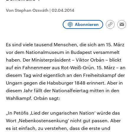
CDU, SPD und FDP regiert.-
aktuelle Weltgeschehen.
Umfragen, Prognosen,
Von Stephan Ozsváth
|
02.04.2014
Wahlprogramme, aktuelle Berichte
Sendungen
Programm
Podcasts
und Hintergründe zu den Parteien
und Kandidaten der anstehenden
Abonnieren
Link
Wahl.
Emai
kopieren/te
Audio-Archiv
Es sind viele tausend Menschen, die sich am 15. März
vor dem Nationalmuseum in Budapest versammelt
haben. Der Ministerpräsident – Viktor Orbán – blickt
auf ein Fahnenmeer aus Rot-Weiß-Grün. 15. März – an
diesem Tag wird eigentlich an den Freiheitskampf der
Ungarn gegen die Habsburger 1848 erinnert. Aber in
diesem Jahr fällt der Nationalfeiertag mitten in den
Wahlkampf. Orbán sagt:
„In Petöfis ‚Lied der ungarischen Nation‘ würde das
Wort ‚Nebenkostensenkung‘ nicht gut passen. Aber
es ist einfach, zu verstehen, dass die erste und