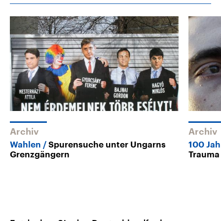
Archiv
Archiv
Wahlen
Spurensuche unter Ungarns
100 Jah
Grenzgängern
Trauma 