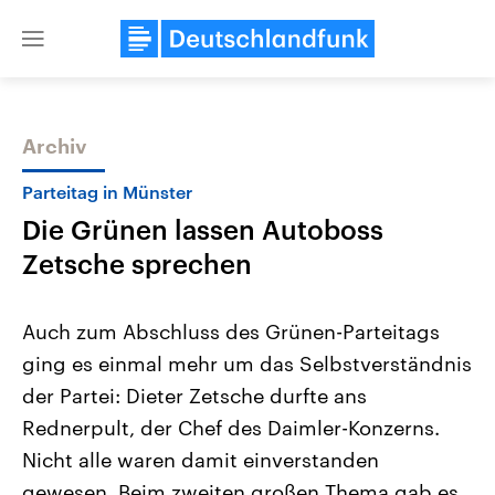
Close
menu
Archiv
Themen
Parteitag in Münster
Die Grünen lassen Autoboss
Zetsche sprechen
Auch zum Abschluss des Grünen-Parteitags
ging es einmal mehr um das Selbstverständnis
Landtagswahl Sachsen-Anhalt
USA
der Partei: Dieter Zetsche durfte ans
2026
Aktuelle Beiträge, Analys
Alle Informationen
Hintergründe
Rednerpult, der Chef des Daimler-Konzerns.
Sachsen-Anhalt wählt am 6.
Wirtschaftlich und militäri
September 2026 einen neuen
gehören die Vereinigten S
Nicht alle waren damit einverstanden
Landtag. Seit 2021 wird das
den mächtigsten Ländern 
gewesen. Beim zweiten großen Thema gab es
Bundesland von einer Koalition aus
mit großem Einfluss auf d