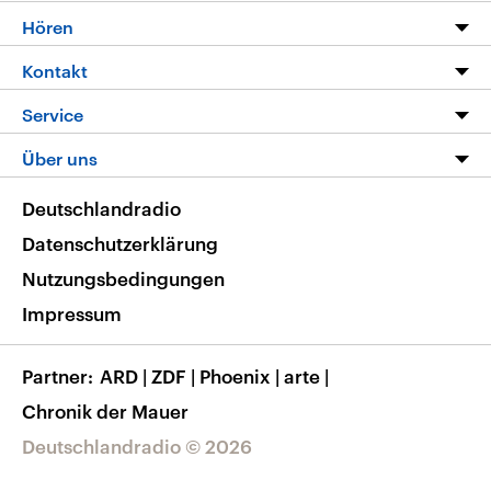
Programm
Hören
Alle Sendungen
Livestream
Kontakt
Die Nachrichten
Audios
Hörerservice
Service
Nachrichtenleicht
Podcasts
Social Media
FAQ
Über uns
Neue Beiträge auf dlf.de
Deutschlandfunk App
Newsletter
Deutschlandradio
Themen-Schwerpunkte
Nachrichten App
Deutschlandradio
Veranstaltungen
Presse
Frequenzen
Datenschutzerklärung
Musikliste
Ausbildung und Karriere
Nutzungsbedingungen
RSS
Transparenz
Impressum
Korrekturen
Barrierefreiheit
Partner
ARD
|
ZDF
|
Phoenix
|
arte
|
Chronik der Mauer
Deutschlandradio © 2026