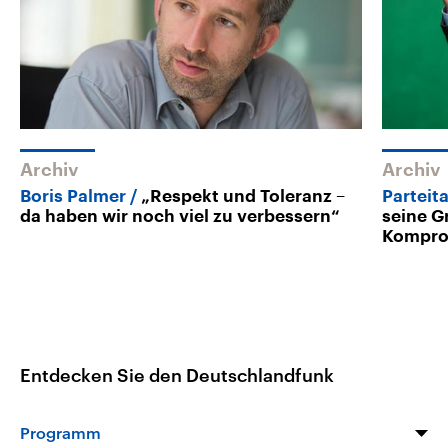
Archiv
Archiv
Boris Palmer
„Respekt und Toleranz –
Parteit
da haben wir noch viel zu verbessern“
seine G
Kompro
Entdecken Sie den Deutschlandfunk
Programm