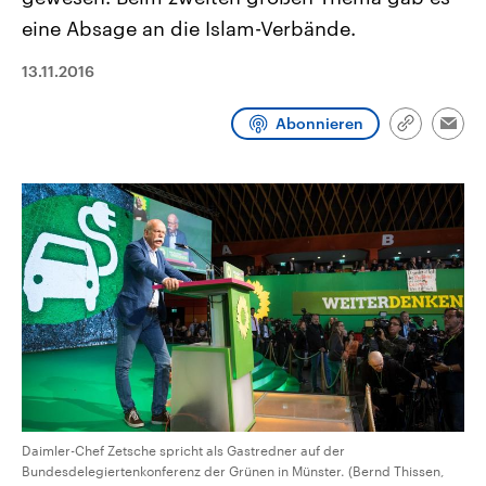
CDU, SPD und FDP regiert.-
aktuelle Weltgeschehen.
eine Absage an die Islam-Verbände.
Umfragen, Prognosen,
Wahlprogramme, aktuelle Berichte
Sendungen
Programm
Podcasts
und Hintergründe zu den Parteien
13.11.2016
und Kandidaten der anstehenden
Wahl.
Audio-Archiv
Abonnieren
Link
Emai
kopieren/te
Daimler-Chef Zetsche spricht als Gastredner auf der
Bundesdelegiertenkonferenz der Grünen in Münster. (Bernd Thissen,