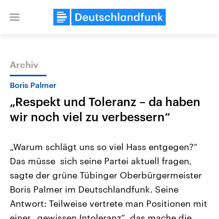
Close
menu
Archiv
Themen
Boris Palmer
„Respekt und Toleranz – da haben
wir noch viel zu verbessern“
„Warum schlägt uns so viel Hass entgegen?“
Das müsse sich seine Partei aktuell fragen,
Landtagswahl Sachsen-Anhalt
USA
sagte der grüne Tübinger Oberbürgermeister
2026
Aktuelle Beiträge, Analys
Alle Informationen
Hintergründe
Boris Palmer im Deutschlandfunk. Seine
Sachsen-Anhalt wählt am 6.
Wirtschaftlich und militäri
September 2026 einen neuen
gehören die Vereinigten S
Antwort: Teilweise vertrete man Positionen mit
Landtag. Seit 2021 wird das
den mächtigsten Ländern 
einer „gewissen Intoleranz“, das mache die
Bundesland von einer Koalition aus
mit großem Einfluss auf d