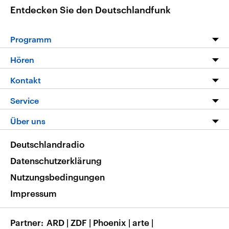
Entdecken Sie den Deutschlandfunk
Programm
Programm
Hören
Alle Sendungen
Livestream
Kontakt
Die Nachrichten
Audios
Hörerservice
Service
Nachrichtenleicht
Podcasts
Social Media
FAQ
Über uns
Neue Beiträge auf dlf.de
Deutschlandfunk App
Newsletter
Deutschlandradio
Themen-Schwerpunkte
Nachrichten App
Deutschlandradio
Veranstaltungen
Presse
Frequenzen
Datenschutzerklärung
Musikliste
Ausbildung und Karriere
Nutzungsbedingungen
RSS
Transparenz
Impressum
Korrekturen
Barrierefreiheit
Partner
ARD
|
ZDF
|
Phoenix
|
arte
|