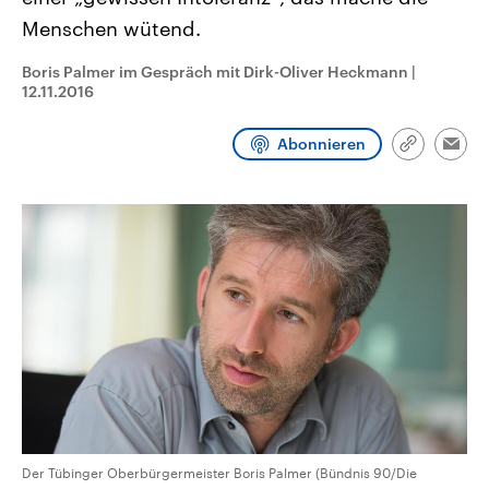
CDU, SPD und FDP regiert.-
aktuelle Weltgeschehen.
Menschen wütend.
Umfragen, Prognosen,
Wahlprogramme, aktuelle Berichte
Sendungen
Programm
Podcasts
und Hintergründe zu den Parteien
Boris Palmer im Gespräch mit Dirk-Oliver Heckmann
|
und Kandidaten der anstehenden
12.11.2016
Wahl.
Audio-Archiv
Abonnieren
Link
Emai
kopieren/te
Der Tübinger Oberbürgermeister Boris Palmer (Bündnis 90/Die