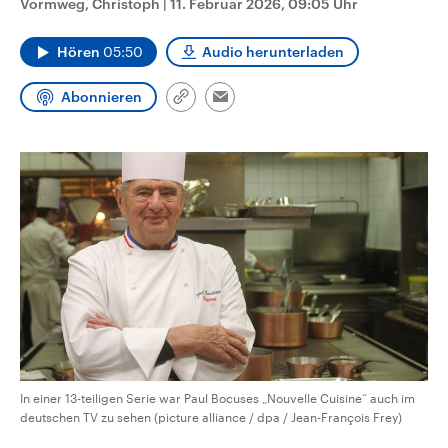
Vormweg, Christoph
|
11. Februar 2026, 09:05 Uhr
CDU, SPD und FDP regiert.-
aktuelle Weltgeschehen.
Umfragen, Prognosen,
Wahlprogramme, aktuelle Berichte
Hören
05:50
Audio herunterladen
Sendungen
Programm
Podcasts
und Hintergründe zu den Parteien
und Kandidaten der anstehenden
Wahl.
Abonnieren
Link
Email
Audio-Archiv
kopieren/teilen
In einer 13-teiligen Serie war Paul Bocuses „Nouvelle Cuisine“ auch im
deutschen TV zu sehen (picture alliance / dpa / Jean-François Frey)