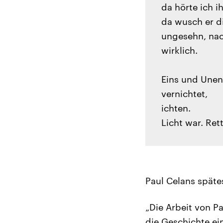
da hörte ich i
da wusch er di
ungesehn, nac
wirklich.
Eins und Unen
vernichtet,
ichten.
Licht war. Ret
Paul Celans späte
„Die Arbeit von P
die Geschichte ei