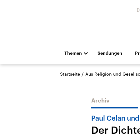
D
Themen
Sendungen
P
Die Nachrichten
Politik
/
Startseite
Aus Religion und Gesellsc
Hörspiel und Feature
Musik
Archiv
Paul Celan und
Der Dicht
Landtagswahl Sachsen-
USA
Anhalt 2026
Aktuel