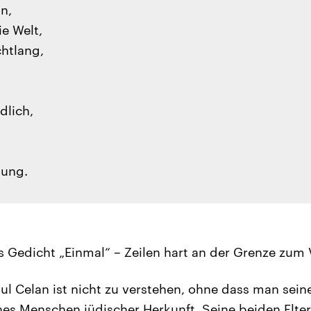
hn,
e Welt,
htlang,
dlich,
tung.
s Gedicht „Einmal“ – Zeilen hart an der Grenze zu
aul Celan ist nicht zu verstehen, ohne dass man sein
nes Menschen jüdischer Herkunft. Seine beiden Elter