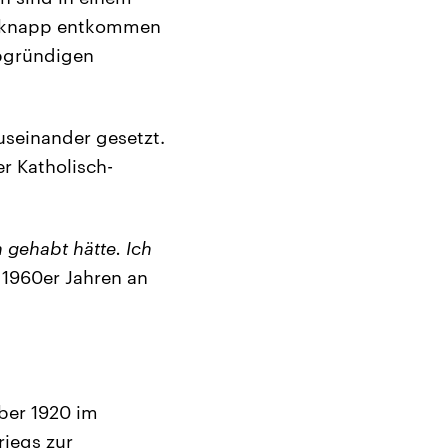
al knapp entkommen
abgründigen
useinander gesetzt.
er Katholisch-
n gehabt hätte. Ich
 1960er Jahren an
mber 1920 im
iegs zur