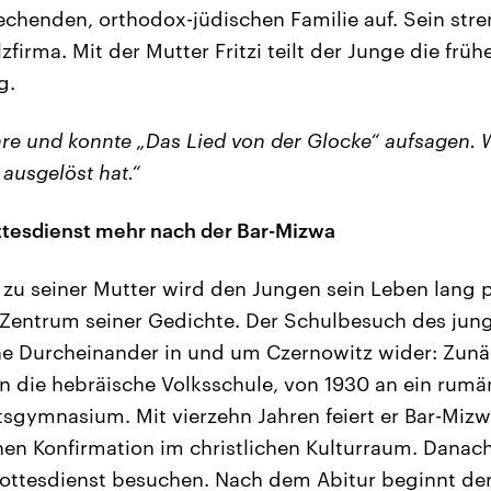
echenden, orthodox-jüdischen Familie auf. Sein stren
lzfirma. Mit der Mutter Fritzi teilt der Junge die frü
g.
hre und konnte „Das Lied von der Glocke“ aufsagen. 
 ausgelöst hat.“
ttesdienst mehr nach der Bar-Mizwa
zu seiner Mutter wird den Jungen sein Leben lang p
m Zentrum seiner Gedichte. Der Schulbesuch des jung
he Durcheinander in und um Czernowitz wider: Zunä
n die hebräische Volksschule, von 1930 an ein rumän
tsgymnasium. Mit vierzehn Jahren feiert er Bar-Mizw
hen Konfirmation im christlichen Kulturraum. Danach
Gottesdienst besuchen. Nach dem Abitur beginnt de