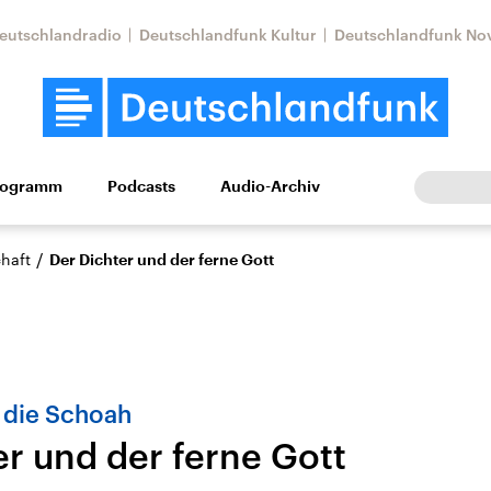
eutschlandradio
Deutschlandfunk Kultur
Deutschlandfunk No
rogramm
Podcasts
Audio-Archiv
Wirtschaft
Wissen
Kultur
Europa
Gesellschaf
/
haft
Der Dichter und der ferne Gott
 die Schoah
er und der ferne Gott
Nahostkonflikt
Iran
le Beiträge,
Aktuelle Lage und
Aktuelle Lage und