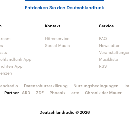
Entdecken Sie den Deutschlandfunk
n
Kontakt
Service
tream
Hörerservice
FAQ
os
Social Media
Newsletter
asts
Veranstaltunge
schlandfunk App
Musikliste
richten App
RSS
uenzen
landradio
Datenschutzerklärung
Nutzungsbedingungen
I
Partner
ARD
ZDF
Phoenix
arte
Chronik der Mauer
Deutschlandradio © 2026