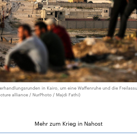
 Verhandlungsrunden in Kairo, um eine Waffenruhe und die Freilass
icture alliance / NurPhoto / Majdi Fathi)
Mehr zum Krieg in Nahost