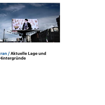
Iran
Aktuelle Lage und
Nahostkrieg
Hintergründe
auf Verhandlu
Waffenpause