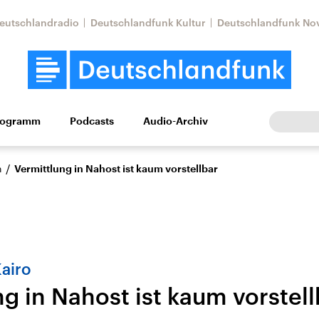
eutschlandradio
Deutschlandfunk Kultur
Deutschlandfunk No
rogramm
Podcasts
Audio-Archiv
Wirtschaft
Wissen
Kultur
Europa
Gesellschaf
/
n
Vermittlung in Nahost ist kaum vorstellbar
airo
g in Nahost ist kaum vorstell
Nahostkonflikt
Iran
le Beiträge,
Aktuelle Lage und
Aktuelle Lage und