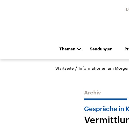
D
Themen
Sendungen
P
Die Nachrichten
Politik
/
Startseite
Informationen am Morge
Hörspiel und Feature
Musik
Archiv
Gespräche in K
Vermittlun
Landtagswahl Sachsen-
USA
Anhalt 2026
Aktuel