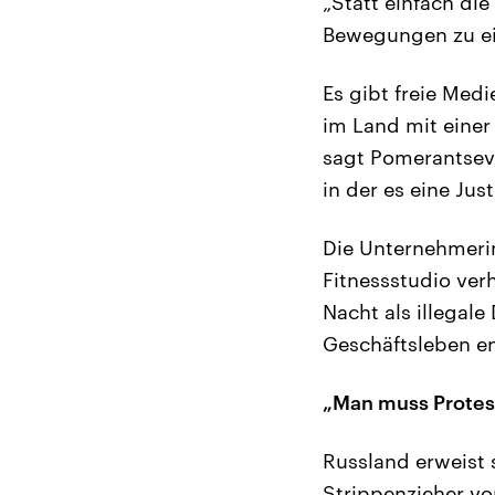
„Statt einfach di
Bewegungen zu eig
Es gibt freie Med
im Land mit einer
sagt Pomerantsev, 
in der es eine Jus
Die Unternehmeri
Fitnessstudio verh
Nacht als illegal
Geschäftsleben eng
„Man muss Protest
Russland erweist 
Strippenzieher vo