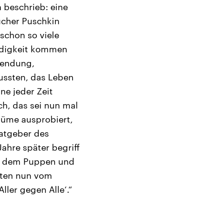
 beschrieb: eine
sucher Puschkin
 schon so viele
ndigkeit kommen
lendung,
ussten, das Leben
ne jeder Zeit
ch, das sei nun mal
tüme ausprobiert,
Ratgeber des
hre später begriff
in dem Puppen und
nten nun vom
ller gegen Alle‘.“