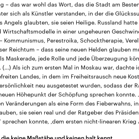
ng – das war wohl das Wort, das die Stadt am Besten
ter sich als Künstler verstanden, in der die Glücks
´s Angels glaubten, sie seien Heilige. Russland hatte
nd Wirtschaftsmodelle in einer ungeheuren Geschwi
– Kommunismus, Perestroika, Schocktherapie, Vere
oser Reichtum – dass seine neuen Helden glauben m
 als Maskerade, jede Rolle und jede Überzeugung kön
(...) Als ich zum ersten Mal in Moskau war, dachte i
freiten Landes, in dem im Freiheitsrausch neue Kos
ersönlichkeit neu ausgetestet wurden, sodass der 
neuen Höhepunkt der Schöpfung sprechen konnte. Ja
gen Veränderungen als eine Form des Fieberwahns, 
auben, sie seien real und der Ratgeber des Präside
‘ sprechen konnte, ‚dem ersten nicht-linearen Krieg A
, die keine Maßstäbe und keinen halt kennt