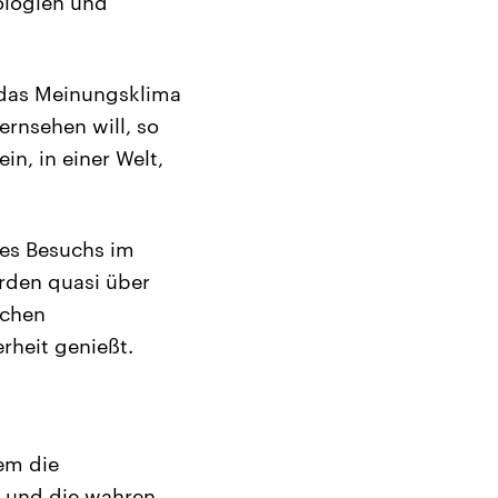
eologien und
n das Meinungsklima
rnsehen will, so
in, in einer Welt,
nes Besuchs im
urden quasi über
schen
rheit genießt.
em die
n und die wahren