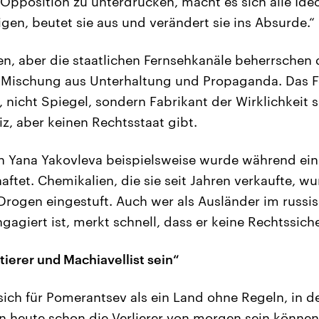
e Opposition zu unterdrücken, macht es sich alle Id
en, beutet sie aus und verändert sie ins Absurde.“
ien, aber die staatlichen Fernsehkanäle beherrsche
 Mischung aus Unterhaltung und Propaganda. Das Fe
nicht Spiegel, sondern Fabrikant der Wirklichkeit se
tiz, aber keinen Rechtsstaat gibt.
n Yana Yakovleva beispielsweise wurde während ei
aftet. Chemikalien, die sie seit Jahren verkaufte, w
e Drogen eingestuft. Auch wer als Ausländer im russi
agiert ist, merkt schnell, dass er keine Rechtssiche
ierer und Machiavellist sein“
sich für Pomerantsev als ein Land ohne Regeln, in d
n heute schon die Verlierer von morgen sein könne