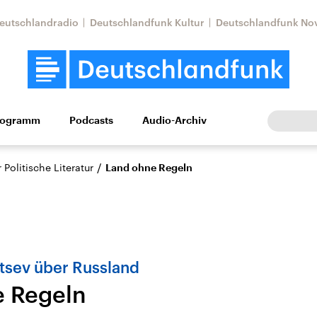
eutschlandradio
Deutschlandfunk Kultur
Deutschlandfunk No
rogramm
Podcasts
Audio-Archiv
Wirtschaft
Wissen
Kultur
Europa
Gesellschaf
/
Politische Literatur
Land ohne Regeln
tsev über Russland
e Regeln
Nahostkonflikt
Iran
le Beiträge,
Aktuelle Lage und
Aktuelle Lage und