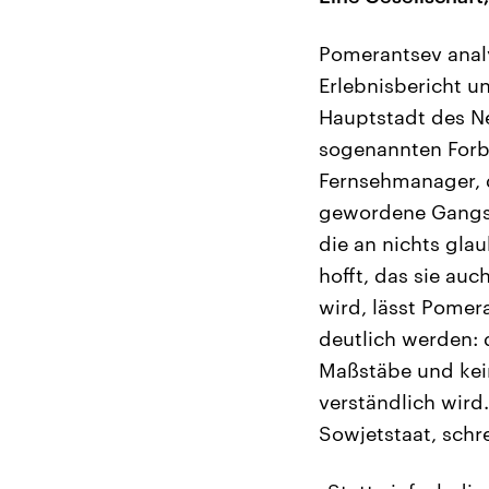
Pomerantsev analy
Erlebnisbericht u
Hauptstadt des Ne
sogenannten Forbe
Fernsehmanager, d
gewordene Gangste
die an nichts gla
hofft, das sie au
wird, lässt Pomer
deutlich werden: d
Maßstäbe und kei
verständlich wird.
Sowjetstaat, schr