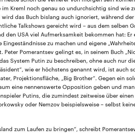
 im Kreml noch genau so undurchsichtig sind wie z
 wird das Buch bislang auch ignoriert, während der 
tliche Talkshows gereicht wird – aus dem selben G
nd den USA viel Aufmerksamkeit bekommen hat: Er e
ne Eingeständnisse zu machen und eigene „Wahrheite
rt. Peter Pomerantsev gelingt es, in seinem Buch „Ni
“ das System Putin zu beschreiben, ohne auch nur d
äsident“, wie er höchstens genannt wird, ist auch 
ater, Projektionsfläche, „Big Brother“. Gegen ein so
aum eine nennenswerte Opposition geben und man
spieler Putins, die zumindest zeitweise über einen
rkowsky oder Nemzov beispielsweise – selbst keine
sland zum Laufen zu bringen“, schreibt Pomerantse