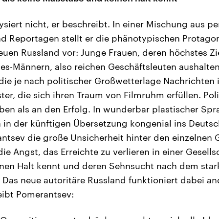
siert nicht, er beschreibt. In einer Mischung aus p
nd Reportagen stellt er die phänotypischen Protago
uen Russland vor: Junge Frauen, deren höchstes Ziel
s-Männern, also reichen Geschäftsleuten aushalten
ie je nach politischer Großwetterlage Nachrichten 
r, die sich ihren Traum von Filmruhm erfüllen. Poli
uben als an den Erfolg. In wunderbar plastischer Sp
ch in der künftigen Übersetzung kongenial ins Deuts
antsev die große Unsicherheit hinter den einzelnen
ie Angst, das Erreichte zu verlieren in einer Gesells
nen Halt kennt und deren Sehnsucht nach dem sta
 Das neue autoritäre Russland funktioniert dabei and
eibt Pomerantsev: