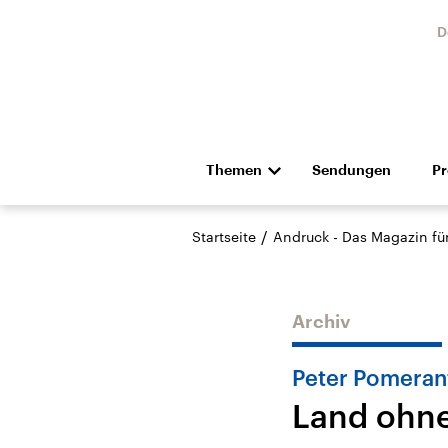
D
Themen
Sendungen
P
Die Nachrichten
Politik
/
Startseite
Andruck - Das Magazin für 
Hörspiel und Feature
Musik
Archiv
Peter Pomeran
Land ohn
Landtagswahl Sachsen-
USA
Anhalt 2026
Aktuel