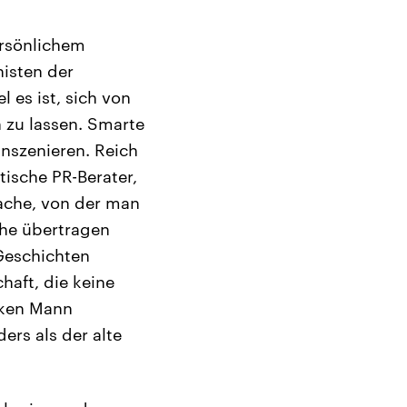
ersönlichem
nisten der
 es ist, sich von
 zu lassen. Smarte
inszenieren. Reich
tische PR-Berater,
rache, von der man
che übertragen
 Geschichten
chaft, die keine
rken Mann
ers als der alte