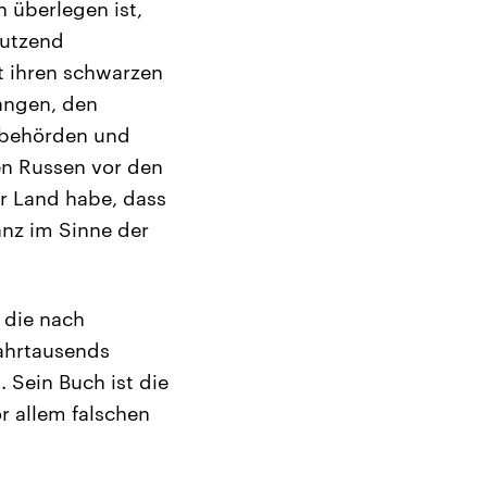
 überlegen ist,
Dutzend
t ihren schwarzen
angen, den
zbehörden und
en Russen vor den
hr Land habe, dass
anz im Sinne der
 die nach
Jahrtausends
 Sein Buch ist die
r allem falschen