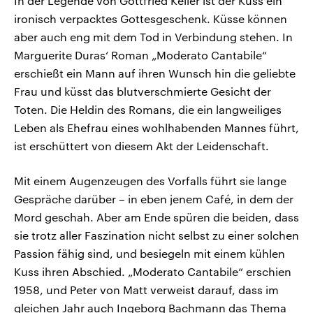
In der Legende von Gottfried Keller ist der Kuss ein
ironisch verpacktes Gottesgeschenk. Küsse können
aber auch eng mit dem Tod in Verbindung stehen. In
Marguerite Duras‘ Roman „Moderato Cantabile“
erschießt ein Mann auf ihren Wunsch hin die geliebte
Frau und küsst das blutverschmierte Gesicht der
Toten. Die Heldin des Romans, die ein langweiliges
Leben als Ehefrau eines wohlhabenden Mannes führt,
ist erschüttert von diesem Akt der Leidenschaft.
Mit einem Augenzeugen des Vorfalls führt sie lange
Gespräche darüber – in eben jenem Café, in dem der
Mord geschah. Aber am Ende spüren die beiden, dass
sie trotz aller Faszination nicht selbst zu einer solchen
Passion fähig sind, und besiegeln mit einem kühlen
Kuss ihren Abschied. „Moderato Cantabile“ erschien
1958, und Peter von Matt verweist darauf, dass im
gleichen Jahr auch Ingeborg Bachmann das Thema