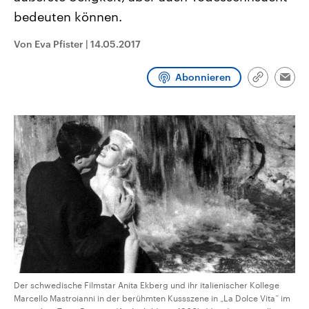
CDU, SPD und FDP regiert.-
aktuelle Weltgeschehen.
bedeuten können.
Umfragen, Prognosen,
Wahlprogramme, aktuelle Berichte
Sendungen
Programm
Podcasts
und Hintergründe zu den Parteien
Von Eva Pfister
|
14.05.2017
und Kandidaten der anstehenden
Wahl.
Audio-Archiv
Abonnieren
Link
Emai
kopieren/te
Der schwedische Filmstar Anita Ekberg und ihr italienischer Kollege
Marcello Mastroianni in der berühmten Kussszene in „La Dolce Vita“ im