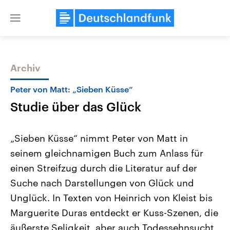
Close
menu
Archiv
Themen
Peter von Matt: „Sieben Küsse“
Studie über das Glück
„Sieben Küsse“ nimmt Peter von Matt in
seinem gleichnamigen Buch zum Anlass für
einen Streifzug durch die Literatur auf der
Landtagswahl Sachsen-Anhalt
USA
Suche nach Darstellungen von Glück und
2026
Aktuelle Beiträge, Analys
Alle Informationen
Unglück. In Texten von Heinrich von Kleist bis
Hintergründe
Sachsen-Anhalt wählt am 6.
Wirtschaftlich und militäri
Marguerite Duras entdeckt er Kuss-Szenen, die
September 2026 einen neuen
gehören die Vereinigten S
Landtag. Seit 2021 wird das
den mächtigsten Ländern 
äußerste Seligkeit, aber auch Todessehnsucht
Bundesland von einer Koalition aus
mit großem Einfluss auf d