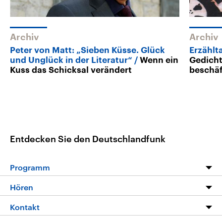
Archiv
Archiv
Peter von Matt: „Sieben Küsse. Glück
Erzählt
und Unglück in der Literatur“
Wenn ein
Gedicht
Kuss das Schicksal verändert
beschäf
Entdecken Sie den Deutschlandfunk
Programm
Programm
Hören
Alle Sendungen
Livestream
Kontakt
Die Nachrichten
Audios