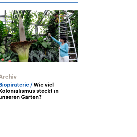
Archiv
Archiv
Biopiraterie
Wie viel
Sounds auf Pf
Kolonialismus steckt in
Durch die Blu
unseren Gärten?