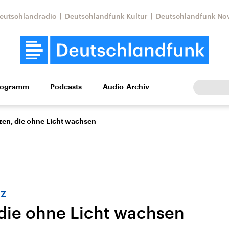
eutschlandradio
Deutschlandfunk Kultur
Deutschlandfunk No
rogramm
Podcasts
Audio-Archiv
Wirtschaft
Wissen
Kultur
Europa
Gesellschaf
zen, die ohne Licht wachsen
nz
 die ohne Licht wachsen
Nahostkonflikt
Iran
le Beiträge,
Aktuelle Lage und
Aktuelle Lage und