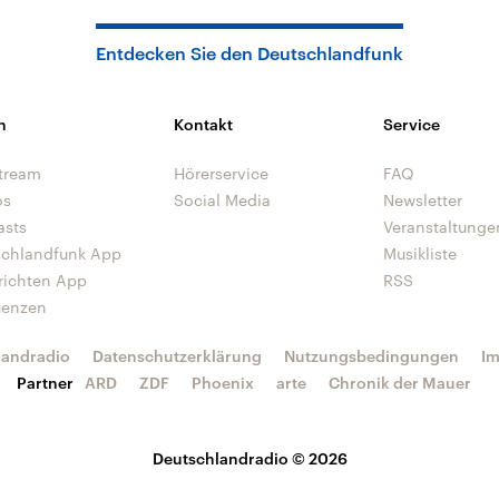
Entdecken Sie den Deutschlandfunk
n
Kontakt
Service
tream
Hörerservice
FAQ
os
Social Media
Newsletter
asts
Veranstaltunge
schlandfunk App
Musikliste
richten App
RSS
uenzen
landradio
Datenschutzerklärung
Nutzungsbedingungen
I
Partner
ARD
ZDF
Phoenix
arte
Chronik der Mauer
Deutschlandradio © 2026