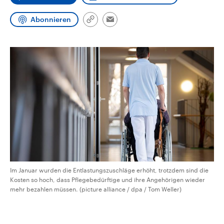
CDU, SPD und FDP regiert.-
aktuelle Weltgeschehen.
Umfragen, Prognosen,
Abonnieren
Wahlprogramme, aktuelle Berichte
Link
Email
Sendungen
Programm
Podcasts
und Hintergründe zu den Parteien
kopieren/teilen
und Kandidaten der anstehenden
Wahl.
Audio-Archiv
Im Januar wurden die Entlastungszuschläge erhöht, trotzdem sind die
Kosten so hoch, dass Pflegebedürftige und ihre Angehörigen wieder
mehr bezahlen müssen. (picture alliance / dpa / Tom Weller)