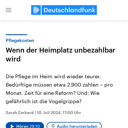
Close
menu
Pflegekosten
Themen
Wenn der Heimplatz unbezahlbar
wird
Die Pflege im Heim wird wieder teurer.
Bedürftige müssen etwa 2.900 zahlen – pro
Monat. Zeit für eine Reform? Und: Wie
Landtagswahl Sachsen-Anhalt
USA
gefährlich ist die Vogelgrippe?
2026
Aktuelle Beiträge, Analys
Alle Informationen
Hintergründe
Sarah Zerback
|
10. Juli 2024, 17:00 Uhr
Sachsen-Anhalt wählt am 6.
Wirtschaftlich und militäri
September 2026 einen neuen
gehören die Vereinigten S
Landtag. Seit 2021 wird das
den mächtigsten Ländern 
Hören
29:10
Audio herunterladen
Bundesland von einer Koalition aus
mit großem Einfluss auf d