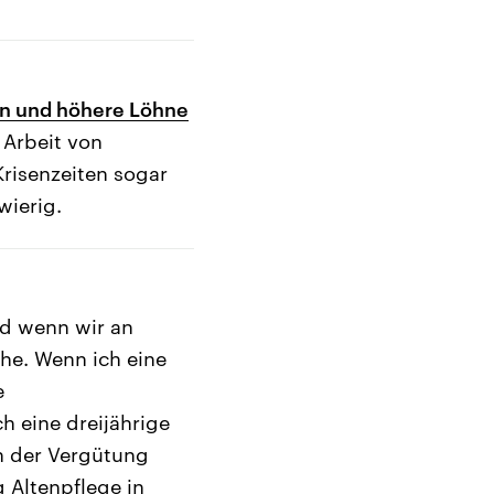
en und höhere Löhne
 Arbeit von
Krisenzeiten sogar
wierig.
nd wenn wir an
he. Wenn ich eine
e
h eine dreijährige
n der Vergütung
g Altenpflege in