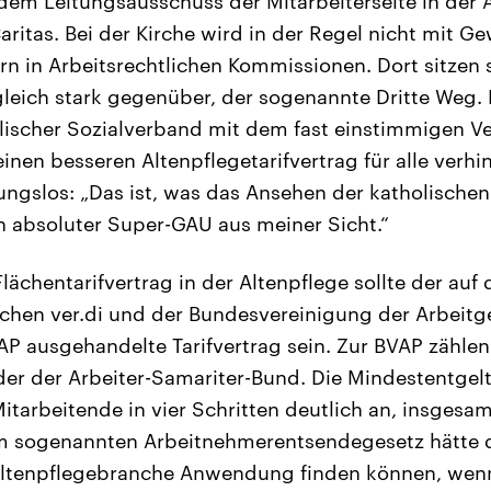
em Leitungsausschuss der Mitarbeiterseite in der A
ritas. Bei der Kirche wird in der Regel nicht mit G
rn in Arbeitsrechtlichen Kommissionen. Dort sitzen
leich stark gegenüber, der sogenannte Dritte Weg.
lischer Sozialverband mit dem fast einstimmigen Ve
inen besseren Altenpflegetarifvertrag für alle verhi
ngslos: „Das ist, was das Ansehen der katholischen
ein absoluter Super-GAU aus meiner Sicht.“
Flächentarifvertrag in der Altenpflege sollte der a
hen ver.di und der Bundesvereinigung der Arbeitge
P ausgehandelte Tarifvertrag sein. Zur BVAP zählen
oder der Arbeiter-Samariter-Bund. Die Mindestentgel
itarbeitende in vier Schritten deutlich an, insgesa
m sogenannten Arbeitnehmerentsendegesetz hätte d
Altenpflegebranche Anwendung finden können, wenn