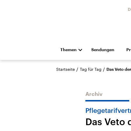
D
Themen
Sendungen
P
Die Nachrichten
Politik
/
/
Startseite
Tag für Tag
Das Veto der
Hörspiel und Feature
Musik
Archiv
Pflegetarifvert
Das Veto 
Landtagswahl Sachsen-
USA
Anhalt 2026
Aktuel