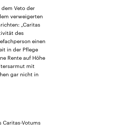
t dem Veto der
 dem verweigerten
ichten: „Caritas
ivität des
gefachperson einen
it in der Pflege
ine Rente auf Höhe
ltersarmut mit
hen gar nicht in
s Caritas-Votums