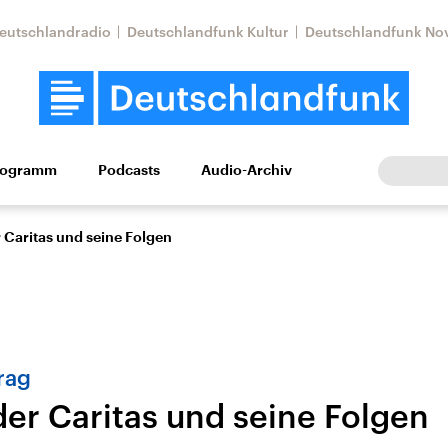
eutschlandradio
Deutschlandfunk Kultur
Deutschlandfunk No
rogramm
Podcasts
Audio-Archiv
Wirtschaft
Wissen
Kultur
Europa
Gesellschaf
 Caritas und seine Folgen
rag
der Caritas und seine Folgen
Nahostkonflikt
Iran
le Beiträge,
Aktuelle Lage und
Aktuelle Lage und