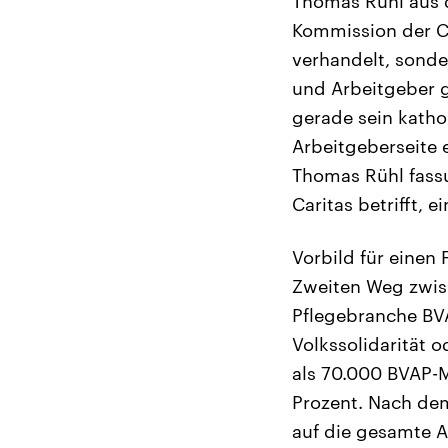
Thomas Rühl aus d
Kommission der Ca
verhandelt, sonde
und Arbeitgeber g
gerade sein katho
Arbeitgeberseite e
Thomas Rühl fassu
Caritas betrifft, 
Vorbild für einen 
Zweiten Weg zwisc
Pflegebranche BVA
Volkssolidarität 
als 70.000 BVAP-M
Prozent. Nach de
auf die gesamte 