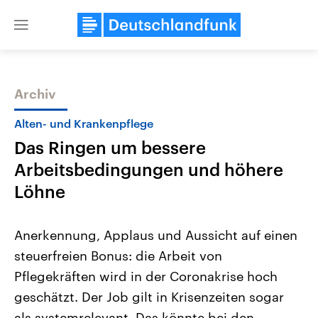
Close
menu
Archiv
Themen
Alten- und Krankenpflege
Das Ringen um bessere
Arbeitsbedingungen und höhere
Löhne
Anerkennung, Applaus und Aussicht auf einen
Landtagswahl Sachsen-Anhalt
USA
steuerfreien Bonus: die Arbeit von
2026
Aktuelle Beiträge, Analys
Alle Informationen
Hintergründe
Pflegekräften wird in der Coronakrise hoch
Sachsen-Anhalt wählt am 6.
Wirtschaftlich und militäri
September 2026 einen neuen
gehören die Vereinigten S
geschätzt. Der Job gilt in Krisenzeiten sogar
Landtag. Seit 2021 wird das
den mächtigsten Ländern 
Bundesland von einer Koalition aus
als systemrelevant. Das könnte bei den
mit großem Einfluss auf d