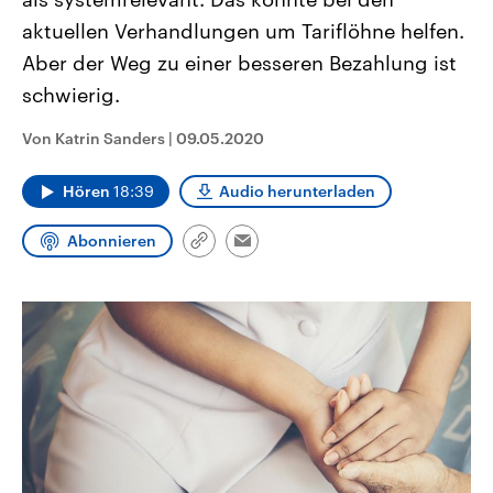
CDU, SPD und FDP regiert.-
aktuelle Weltgeschehen.
aktuellen Verhandlungen um Tariflöhne helfen.
Umfragen, Prognosen,
Wahlprogramme, aktuelle Berichte
Aber der Weg zu einer besseren Bezahlung ist
Sendungen
Programm
Podcasts
und Hintergründe zu den Parteien
und Kandidaten der anstehenden
schwierig.
Wahl.
Audio-Archiv
Von Katrin Sanders
|
09.05.2020
Hören
18:39
Audio herunterladen
Abonnieren
Link
Email
kopieren/teilen