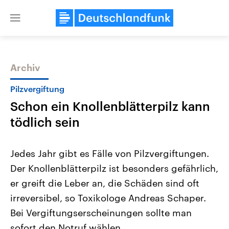
Close
menu
Archiv
Themen
Pilzvergiftung
Schon ein Knollenblätterpilz kann
tödlich sein
Jedes Jahr gibt es Fälle von Pilzvergiftungen.
Der Knollenblätterpilz ist besonders gefährlich,
Landtagswahl Sachsen-Anhalt
USA
er greift die Leber an, die Schäden sind oft
2026
Aktuelle Beiträge, Analys
Alle Informationen
Hintergründe
irreversibel, so Toxikologe Andreas Schaper.
Sachsen-Anhalt wählt am 6.
Wirtschaftlich und militäri
September 2026 einen neuen
gehören die Vereinigten S
Bei Vergiftungserscheinungen sollte man
Landtag. Seit 2021 wird das
den mächtigsten Ländern 
sofort den Notruf wählen.
Bundesland von einer Koalition aus
mit großem Einfluss auf d