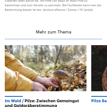
Experten raten davon ab, mit Hilfe von Apps im Wald Pilze zu
bestimmen und zum Verzehr zu sammeln. Bei Fachleuten kann man die
Bestimmung besser lernen. (picture alliance / Zoonar / HJ Janda)
Mehr zum Thema
Im Wald
Pilze: Zwischen Gemeingut
Pilze 
und Goldgräberstimmung