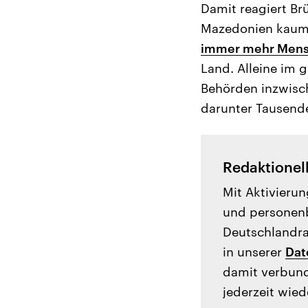
Damit reagiert Br
Mazedonien kaum 
immer mehr Men
Land. Alleine im 
Behörden inzwisch
darunter Tausende
Redaktionel
Mit Aktivierun
und personenb
Deutschlandrad
in unserer
Dat
damit verbund
jederzeit wied