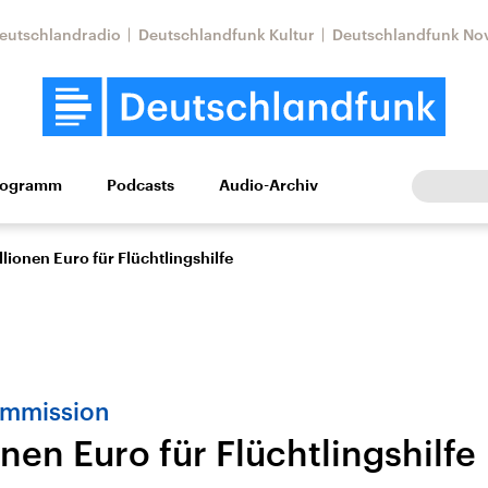
eutschlandradio
Deutschlandfunk Kultur
Deutschlandfunk No
rogramm
Podcasts
Audio-Archiv
Wirtschaft
Wissen
Kultur
Europa
Gesellschaf
lionen Euro für Flüchtlingshilfe
ommission
nen Euro für Flüchtlingshilfe
Nahostkonflikt
Iran
le Beiträge,
Aktuelle Lage und
Aktuelle Lage und