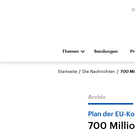
D
Themen
Sendungen
P
Die Nachrichten
Politik
/
/
Startseite
Die Nachrichten
700 Mil
Hörspiel und Feature
Musik
Archiv
Plan der EU-K
700 Millio
Landtagswahl Sachsen-
USA
Anhalt 2026
Aktuel