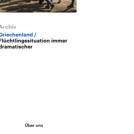
Archiv
Archiv
Griechenland
Flüchtlinge in
Flüchtlingssituation immer
Ohne Schlaf, 
dramatischer
Über uns