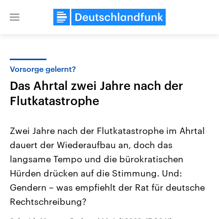
Close
menu
Vorsorge gelernt?
Themen
Das Ahrtal zwei Jahre nach der
Flutkatastrophe
Zwei Jahre nach der Flutkatastrophe im Ahrtal
dauert der Wiederaufbau an, doch das
langsame Tempo und die bürokratischen
Landtagswahl Sachsen-Anhalt
USA
Hürden drücken auf die Stimmung. Und:
2026
Aktuelle Beiträge, Analys
Gendern – was empfiehlt der Rat für deutsche
Alle Informationen
Hintergründe
Sachsen-Anhalt wählt am 6.
Wirtschaftlich und militäri
Rechtschreibung?
September 2026 einen neuen
gehören die Vereinigten S
Landtag. Seit 2021 wird das
den mächtigsten Ländern 
Bundesland von einer Koalition aus
mit großem Einfluss auf d