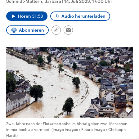
Schmidt-Mattern, Barbara
|
14. Juli 2023, 17:00 Uhr
CDU, SPD und FDP regiert.-
aktuelle Weltgeschehen.
Umfragen, Prognosen,
Wahlprogramme, aktuelle Berichte
Hören
31:58
Audio herunterladen
Sendungen
Programm
Podcasts
und Hintergründe zu den Parteien
und Kandidaten der anstehenden
Wahl.
Abonnieren
Link
Email
Audio-Archiv
kopieren/teilen
Zwei Jahre nach der Flutkatastrophe im Ahrtal gelten zwei Menschen
immer noch als vermisst. (imago images / Future Image / Christoph
Hardt)