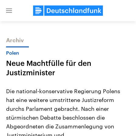
Close
menu
Archiv
Themen
Polen
Neue Machtfülle für den
Justizminister
Die national-konservative Regierung Polens
hat eine weitere umstrittene Justizreform
Landtagswahl Sachsen-Anhalt
USA
durchs Parlament gebracht. Nach einer
2026
Aktuelle Beiträge, Analys
Alle Informationen
Hintergründe
stürmischen Debatte beschlossen die
Sachsen-Anhalt wählt am 6.
Wirtschaftlich und militäri
September 2026 einen neuen
gehören die Vereinigten S
Abgeordneten die Zusammenlegung von
Landtag. Seit 2021 wird das
den mächtigsten Ländern 
Justizministerium und
Bundesland von einer Koalition aus
mit großem Einfluss auf d