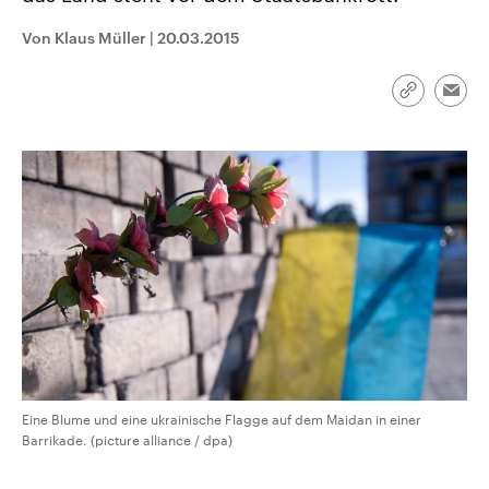
CDU, SPD und FDP regiert.-
aktuelle Weltgeschehen.
Umfragen, Prognosen,
Von Klaus Müller
|
20.03.2015
Wahlprogramme, aktuelle Berichte
Sendungen
Programm
Podcasts
und Hintergründe zu den Parteien
und Kandidaten der anstehenden
Link
Wahl.
Emai
kopieren/te
Audio-Archiv
Eine Blume und eine ukrainische Flagge auf dem Maidan in einer
Barrikade. (picture alliance / dpa)