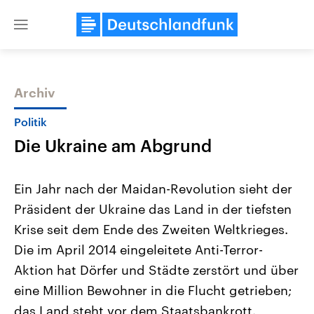
Close
menu
Archiv
Themen
Politik
Die Ukraine am Abgrund
Ein Jahr nach der Maidan-Revolution sieht der
Präsident der Ukraine das Land in der tiefsten
Krise seit dem Ende des Zweiten Weltkrieges.
Landtagswahl Sachsen-Anhalt
USA
Die im April 2014 eingeleitete Anti-Terror-
2026
Aktuelle Beiträge, Analys
Alle Informationen
Aktion hat Dörfer und Städte zerstört und über
Hintergründe
Sachsen-Anhalt wählt am 6.
Wirtschaftlich und militäri
eine Million Bewohner in die Flucht getrieben;
September 2026 einen neuen
gehören die Vereinigten S
Landtag. Seit 2021 wird das
den mächtigsten Ländern 
das Land steht vor dem Staatsbankrott.
Bundesland von einer Koalition aus
mit großem Einfluss auf d