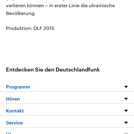
verlieren können – in erster Linie die ukrainische
Bevölkerung.
Produktion: DLF 2015
Entdecken Sie den Deutschlandfunk
Programm
Programm
Hören
Alle Sendungen
Livestream
Kontakt
Die Nachrichten
Audios
Hörerservice
Service
Nachrichtenleicht
Podcasts
Social Media
FAQ