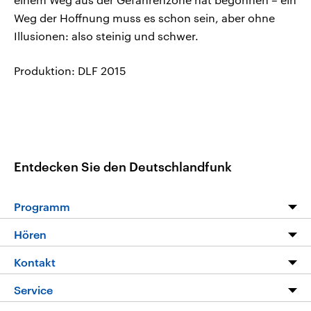
Weg der Hoffnung muss es schon sein, aber ohne
Illusionen: also steinig und schwer.
Produktion: DLF 2015
Entdecken Sie den Deutschlandfunk
Programm
Programm
Hören
Alle Sendungen
Livestream
Kontakt
Die Nachrichten
Audios
Hörerservice
Service
Nachrichtenleicht
Podcasts
Social Media