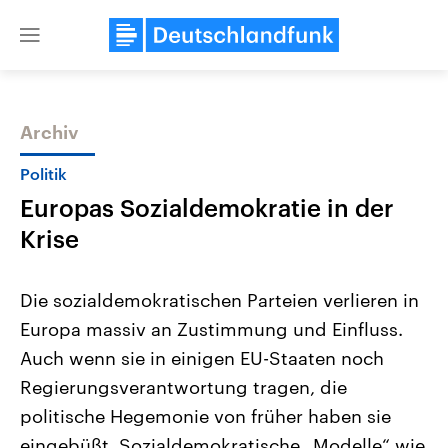
Close
menu
Archiv
Themen
Politik
Europas Sozialdemokratie in der
Krise
Die sozialdemokratischen Parteien verlieren in
Europa massiv an Zustimmung und Einfluss.
Landtagswahl Sachsen-Anhalt
USA
Auch wenn sie in einigen EU-Staaten noch
2026
Aktuelle Beiträge, Analys
Alle Informationen
Hintergründe
Regierungsverantwortung tragen, die
Sachsen-Anhalt wählt am 6.
Wirtschaftlich und militäri
September 2026 einen neuen
gehören die Vereinigten S
politische Hegemonie von früher haben sie
Landtag. Seit 2021 wird das
den mächtigsten Ländern 
eingebüßt. Sozialdemokratische „Modelle“ wie
Bundesland von einer Koalition aus
mit großem Einfluss auf d