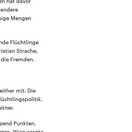
en hat davor
e andere
esige Mengen
de Flüchtlinge
istian Strache,
 die Fremden.
ither mit. Die
üchtlingspolitik.
itner.
tzend Punkten,
etze. Wien sorgte