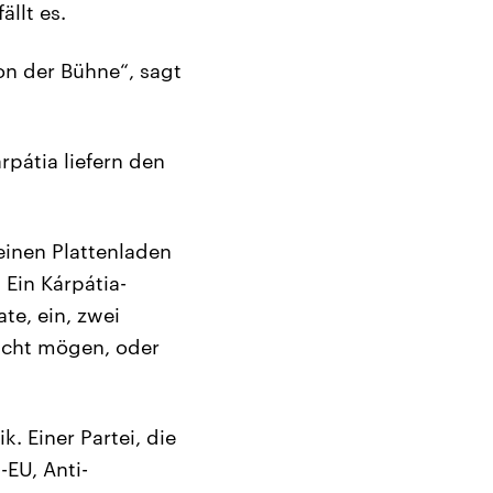
llt es.
on der Bühne“, sagt
pátia liefern den
leinen Plattenladen
 Ein Kárpátia-
te, ein, zwei
icht mögen, oder
. Einer Partei, die
-EU, Anti-