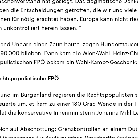
schenverstand hat gesiegt. Das dogmatische Denk
aben die Entscheidungen getroffen, die wir und viel
nen für nötig erachtet haben. Europa kann nicht ri
unkontrolliert herein lassen. "
end Ungarn einen Zaun baute, zogen Hunderttausen
 90.000 blieben. Dann kam die Wien-Wahl. Heinz-Chr
opulistischen FPÖ bekam ein Wahl-Kampf-Geschenk:
rechtspopulistische FPÖ
 und im Burgenland regieren die Rechtspopulisten se
teuerte um, es kam zu einer 180-Grad-Wende in der Fl
et die konservative Innenministerin Johanna Mikl-Le
reich auf Abschottung: Grenzkontrollen an einem Du
Obergrenzen für Asylbewerber. Verschärfte Asylges