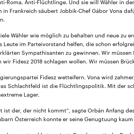
ti-Roma. Anti-Flüchtlinge. Und sie will Wähler in der
n in Frankreich säubert Jobbik-Chef Gábor Vona dafü
n.
 viele Wähler wie möglich zu behalten und neue zu err
 Leute im Parteivorstand helfen, die schon erfolgre
erklärten Sympathisanten zu gewinnen. Wir müssen 
 wir Fidesz 2018 schlagen wollen. Wir müssen Brüc
gierungspartei Fidesz wetteifern. Vona wird zahmer
as Schlachtfeld ist die Flüchtlingspolitik. Mit der s
sextreme Lager.
t ist der, der nicht kommt“, sagte Orbán Anfang des
chbarn Österreich konnte er seine Genugtuung kaum