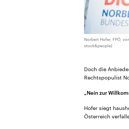
Norbert Hofer, FPÖ, vo
stock&people)
Doch die Anbieder
Rechtspopulist No
„Nein zur Willko
Hofer siegt haush
Österreich verfall