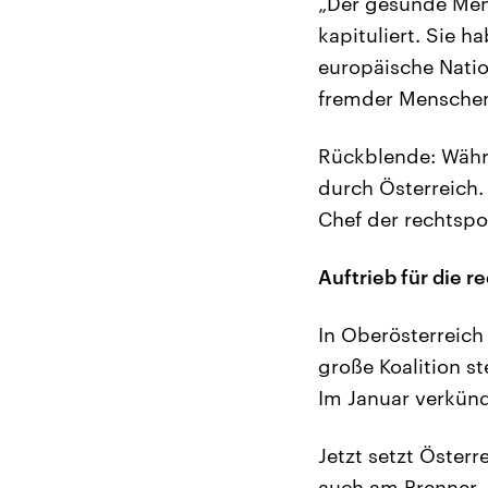
„Der gesunde Men
kapituliert. Sie h
europäische Natio
fremder Menschen 
Rückblende: Währ
durch Österreich.
Chef der rechtsp
Auftrieb für die 
In Oberösterreich
große Koalition s
Im Januar verkünd
Jetzt setzt Öster
auch am Brenner. 