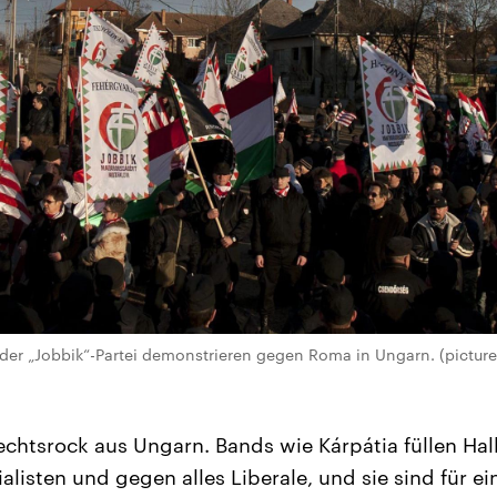
 der „Jobbik“-Partei demonstrieren gegen Roma in Ungarn. (picture 
chtsrock aus Ungarn. Bands wie Kárpátia füllen Hall
listen und gegen alles Liberale, und sie sind für ei