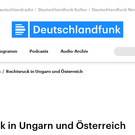
eutschlandradio
Deutschlandfunk Kultur
Deutschlandfunk No
rogramm
Podcasts
Audio-Archiv
Wirtschaft
Wissen
Kultur
Europa
Gesellschaf
/
n
Rechtsruck in Ungarn und Österreich
k in Ungarn und Österreich
Nahostkonflikt
Iran
le Beiträge,
Aktuelle Lage und
Aktuelle Lage und