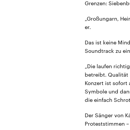
Grenzen: Siebenbü
„Großungarn, Heim
er.
Das ist keine Min
Soundtrack zu ei
„Die laufen richti
betreibt. Qualität
Konzert ist sofort
Symbole und dann
die einfach Schrott
Der Sänger von Kár
Proteststimmen – v